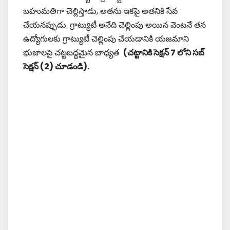
బహుమతిగా చెల్లిస్తాడు, అతను ఇకపై అతనికి సేవ
చేయనప్పుడు. గ్రాట్యుటీ అనేది చెల్లింపు అయిన వెంటనే తన
ఉద్యోగులకు గ్రాట్యుటీ చెల్లింపు చేయడానికి యజమాని
భుజాలపై చట్టబద్ధమైన బాధ్యత
(చట్టానికి సెక్షన్ 7 లోని సబ్
సెక్షన్ (2) చూడండి).