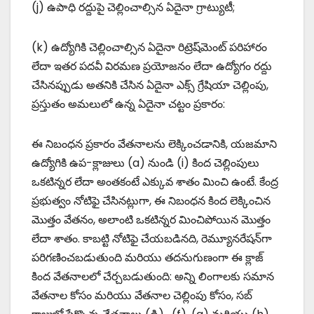
(j) ఉపాధి రద్దుపై చెల్లించాల్సిన ఏదైనా గ్రాట్యుటీ;
(k) ఉద్యోగికి చెల్లించాల్సిన ఏదైనా రిట్రెష్‌మెంట్ పరిహారం
లేదా ఇతర పదవీ విరమణ ప్రయోజనం లేదా ఉద్యోగం రద్దు
చేసినప్పుడు అతనికి చేసిన ఏదైనా ఎక్స్ గ్రేషియా చెల్లింపు,
ప్రస్తుతం అమలులో ఉన్న ఏదైనా చట్టం ప్రకారం:
ఈ నిబంధన ప్రకారం వేతనాలను లెక్కించడానికి, యజమాని
ఉద్యోగికి ఉప-క్లాజులు (a) నుండి (i) కింద చెల్లింపులు
ఒకటిన్నర లేదా అంతకంటే ఎక్కువ శాతం మించి ఉంటే. కేంద్ర
ప్రభుత్వం నోటిఫై చేసినట్లుగా, ఈ నిబంధన కింద లెక్కించిన
మొత్తం వేతనం, అలాంటి ఒకటిన్నర మించిపోయిన మొత్తం
లేదా శాతం. కాబట్టి నోటిఫై చేయబడినది, రెమ్యూనరేషన్‌గా
పరిగణించబడుతుంది మరియు తదనుగుణంగా ఈ క్లాజ్
కింద వేతనాలలో చేర్చబడుతుంది: అన్ని లింగాలకు సమాన
వేతనాల కోసం మరియు వేతనాల చెల్లింపు కోసం, సబ్