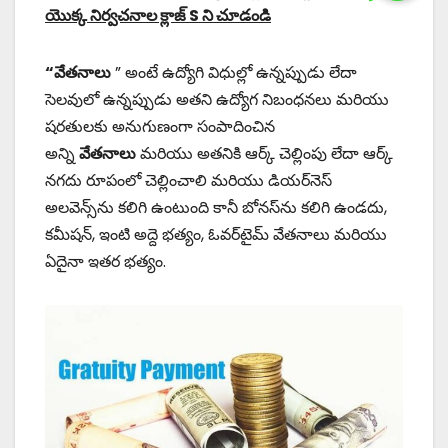
యొక్క నిర్వచనాల క్లాజ్ S ని చూడండి
“వేతనాలు
” అంటే ఉద్యోగి విధుల్లో ఉన్నప్పుడు లేదా
సెలవులో ఉన్నప్పుడు అతని ఉద్యోగ నిబంధనలు మరియు
షరతులకు అనుగుణంగా సంపాదించిన
అన్ని
వేతనాలు
మరియు అతనికి ఆర్క్ చెల్లింపు లేదా ఆర్క్
నగదు రూపంలో చెల్లించాలి మరియు డియర్‌నెస్
అలవెన్స్‌ను కలిగి ఉంటుంది కానీ బోనస్‌ను కలిగి ఉండదు,
కమీషన్, ఇంటి అద్దె భత్యం, ఓవర్‌టైమ్ వేతనాలు మరియు
ఏదైనా ఇతర భత్యం.