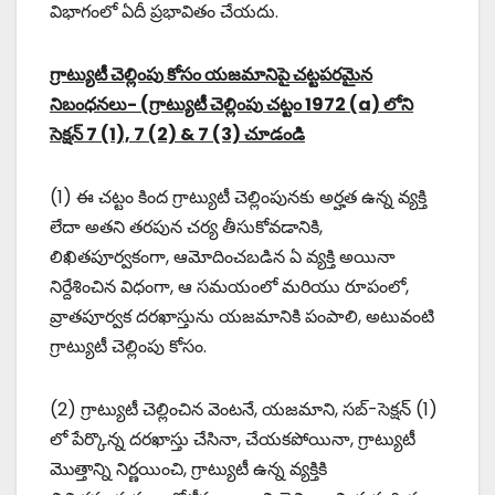
విభాగంలో ఏదీ ప్రభావితం చేయదు.
గ్రాట్యుటీ చెల్లింపు కోసం యజమానిపై చట్టపరమైన
నిబంధనలు- (గ్రాట్యుటీ చెల్లింపు చట్టం 1972 (a) లోని
సెక్షన్ 7 (1), 7 (2) & 7 (3) చూడండి
(1) ఈ చట్టం కింద గ్రాట్యుటీ చెల్లింపునకు అర్హత ఉన్న వ్యక్తి
లేదా అతని తరపున చర్య తీసుకోవడానికి,
లిఖితపూర్వకంగా, ఆమోదించబడిన ఏ వ్యక్తి అయినా
నిర్దేశించిన విధంగా, ఆ సమయంలో మరియు రూపంలో,
వ్రాతపూర్వక దరఖాస్తును యజమానికి పంపాలి, అటువంటి
గ్రాట్యుటీ చెల్లింపు కోసం.
(2) గ్రాట్యుటీ చెల్లించిన వెంటనే, యజమాని, సబ్-సెక్షన్ (1)
లో పేర్కొన్న దరఖాస్తు చేసినా, చేయకపోయినా, గ్రాట్యుటీ
మొత్తాన్ని నిర్ణయించి, గ్రాట్యుటీ ఉన్న వ్యక్తికి