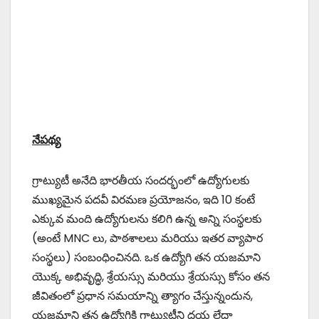
నేపథ్య
గ్రాట్యుటీ అనేది భారతీయ సందర్భంలో ఉద్యోగులకు
ముఖ్యమైన పదవీ విరమణ ప్రయోజనం, ఇది 10 కంటే
ఎక్కువ మంది ఉద్యోగులను కలిగి ఉన్న అన్ని సంస్థలకు
(అంటే MNC లు, పాఠశాలలు మరియు ఇతర వ్యాపార
సంస్థలు) సంబంధించినది. ఒక ఉద్యోగి తన యజమాని
యొక్క అభివృద్ధి, శ్రేయస్సు మరియు శ్రేయస్సు కోసం తన
జీవితంలో ప్రధాన సమయాన్ని త్యాగం చేస్తున్నందున,
యజమాని తన ఉద్యోగికి గ్రాట్యుటీని దయ లేదా