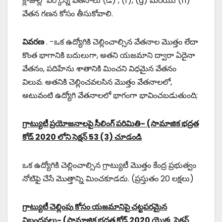
క్లాజుల్లో పేర్కొన్న వేతనాలు (డి) , (f), (g) మరియు (h)
వేతన గణన కోసం తీసుకోవాలి.
వివరణ
. -ఒక ఉద్యోగికి చెల్లించాల్సిన వేతనాల మొత్తం లేదా
కొంత భాగానికి బదులుగా, అతని యజమాని ద్వారా ఏదైనా
వేతనం, పదిహేను శాతానికి మించని విధమైన వేతనం
విలువ. అతనికి చెల్లించవలసిన మొత్తం వేతనాలలో,
అటువంటి ఉద్యోగి వేతనాలలో భాగంగా భావించబడుతుంది;
గ్రాట్యుటీ ప్రయోజనాలపై సీలింగ్ పరిమితి- (సామాజిక భద్రత
కోడ్ 2020 లోని సెక్షన్ 53 (3) చూడండి
ఒక ఉద్యోగికి చెల్లించాల్సిన గ్రాట్యుటీ మొత్తం కేంద్ర ప్రభుత్వం
నోటిఫై చేసే మొత్తాన్ని మించకూడదు. (ప్రస్తుతం 20 లక్షలు)
గ్రాట్యుటీ చెల్లింపు కోసం యజమానిపై చట్టపరమైన
నిబంధనలు- (సామాజిక భద్రత కోడ్ 2020 యొక్క సెక్షన్