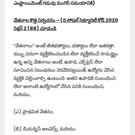
ఎంప్లాయిమెంట్ గడువు ముగిసే సమయానికి)
వేతనాల కొత్త నిర్వచనం – (ది సోషల్ సెక్యూరిటీ కోడ్ 2020
సెక్షన్ 2 (88) చూడండి
“వేతనాలు” అంటే జీతభత్యాలు, భత్యాలు లేదా ఇతరత్రా,
డబ్బు పరంగా వ్యక్తీకరించబడిన లేదా వ్యక్తీకరించే సామర్థ్యం
ఉన్న అన్ని వేతనాలు అంటే, ఉపాధి, ఎక్స్‌ప్రెస్ లేదా
సూచించిన నిబంధనలు నెరవేరినట్లయితే, ఉద్యోగం చేసిన
వ్యక్తికి చెల్లించాల్సి ఉంటుంది. అతని ఉపాధికి సంబంధించి
లేదా అలాంటి ఉద్యోగంలో చేసిన పనికి సంబంధించి,
మరియు,
(ఎ) ప్రాథమిక వేతనం;
(బి) డియర్నెస్ అలవెన్స్; మరియు