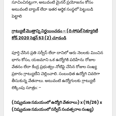
సూచించినట్లుగా, అటువంటి మైనర్ ప్రయోజనం కోసం
అటువంటి బ్యాంక్ లేదా ఇతర ఆర్థిక సంస్థలో పెట్టుబడి
పెట్టాలి
గ్రాట్యుటీ మొత్తాన్ని నిర్ణయించడం – (ది సోషల్ సెక్యూరిటీ
కోడ్ 2020 సెక్షన్ 53 (2) చూడండి
పూర్తి చేసిన ప్రతి సర్వీస్ లేదా దానిలో ఆరు నెలలకు మించిన
భాగం కోసం, యజమాని ఒక ఉద్యోగికి పదిహేను రోజుల
వేతనం లేదా కేంద్ర ప్రభుత్వం నోటిఫై చేసిన రోజుల సంఖ్య
ప్రకారం గ్రాట్యుటీని చెల్లించాలి. సంబంధిత ఉద్యోగి చివరిగా
తీసుకున్న వేతనాలు. అటువంటి ఉద్యోగులకు గ్రాట్యుటీ
లెక్కింపు సూత్రం: –
(నిష్క్రమణ సమయంలో ఉద్యోగి వేతనాలు) x (15/26) x
(నిష్క్రమణ సమయంలో సర్వీస్ సంవత్సరాల సంఖ్య)