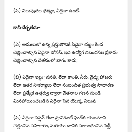
(సి) నిలుపుదల భత్యం, ఏదైనా ఉంటే,
కానీ చేర్చలేదు-
(ఎ) అమలులో ఉన్న ప్రస్తుతానికి ఏదైనా చట్టం కింద
చెల్లించాల్సిన ఏదైనా బోనస్, ఇది ఉద్యోగ నిబంధనల ప్రకారం
చెల్లించాల్సిన వేతనంలో భాగం కాదు;
(బి) ఏదైనా ఇల్లు-వసతి, లేదా కాంతి, నీరు, వైద్య హాజరు
లేదా ఇతర సౌకర్యాలు లేదా సంబంధిత ప్రభుత్వ సాధారణ
లేదా ప్రత్యేక ఉత్తర్వు ద్వారా వేతనాల గణన నుండి
మినహాయించబడిన ఏదైనా సేవ యొక్క విలువ;
(సి) ఏదైనా పెన్షన్ లేదా ప్రావిడెంట్ ఫండ్‌కి యజమాని
చెల్లించిన సహకారం, మరియు దానికి సంబంధించిన వడ్డీ;