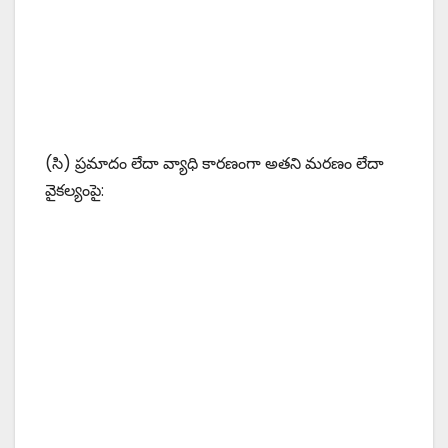
(సి) ప్రమాదం లేదా వ్యాధి కారణంగా అతని మరణం లేదా
వైకల్యంపై: