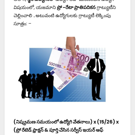
విషయంలో, యజమాని
ప్రో -రేటా ప్రాతిపదికన
గ్రాట్యుటీని
చెల్లించాలి
.
అటువంటి ఉద్యోగులకు గ్రాట్యుటీ లెక్కింపు
సూత్రం: –
(నిష్క్రమణ సమయంలో ఉద్యోగి వేతనాలు) x (15/26) x
(ప్రో రేటెడ్ ఫ్రాక్షన్ & పూర్తి చేసిన సర్వీస్ ఇయర్ ఆఫ్