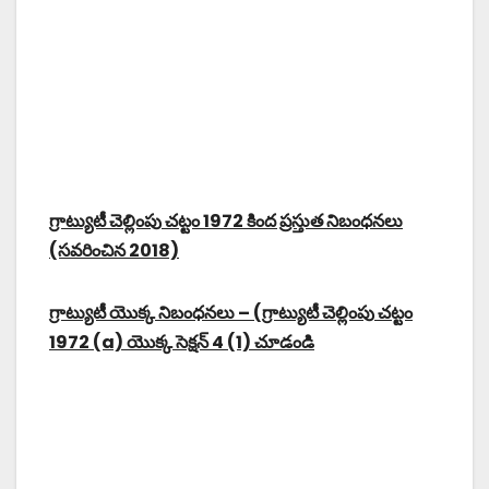
గ్రాట్యుటీ చెల్లింపు చట్టం 1972 కింద ప్రస్తుత నిబంధనలు
(సవరించిన 2018)
గ్రాట్యుటీ యొక్క నిబంధనలు – (గ్రాట్యుటీ చెల్లింపు చట్టం
1972 (a) యొక్క సెక్షన్ 4 (1) చూడండి