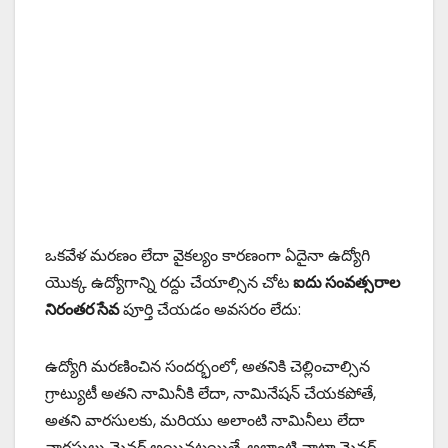
ఒకవేళ మరణం లేదా వైకల్యం కారణంగా ఏదైనా ఉద్యోగి
యొక్క ఉద్యోగాన్ని రద్దు చేయాల్సిన చోట
ఐదు సంవత్సరాల
నిరంతర సేవ
పూర్తి చేయడం అవసరం లేదు:
ఉద్యోగి మరణించిన సందర్భంలో, అతనికి చెల్లించాల్సిన
గ్రాట్యుటీ అతని నామినీకి లేదా, నామినేషన్ చేయకపోతే,
అతని వారసులకు, మరియు అలాంటి నామినీలు లేదా
వారసులు మైనర్ అయినట్లయితే, అలాంటి వాటా మైనర్,