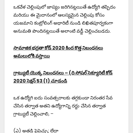
ఒకవేళ చెల్లింపులో జాప్యం జరిగినట్లయితే ఉద్యోగి తప్పిదం
మరియు ఈ మైదానంలో ఆలస్యమైన చెల్లింపు కోసం
యజమాని కంట్రోలింగ్ అథారిటీ నుండి లిఖితపూర్వకంగా
అనుమతి పొందినట్లయితే అలాంటి వడ్డీ చెల్లించబడదు.
సామాజిక భద్రతా కోడ్ 2020 కింద కొత్త నిబంధనలు
అమలులోకి వస్తాయి
గ్రాట్యుటీ యొక్క నిబంధనలు – (ది సోషల్ సెక్యూరిటీ కోడ్
2020 సెక్షన్ 53 (1) చూడండి
ఒక ఉద్యోగి ఐదు సంవత్సరాలకు తగ్గకుండా నిరంతర సేవ
చేసిన తర్వాత అతని ఉద్యోగాన్ని రద్దు చేసిన తర్వాత
గ్రాట్యుటీ చెల్లించాలి, –
(ఎ) అతడి పైపెచ్చు; లేదా