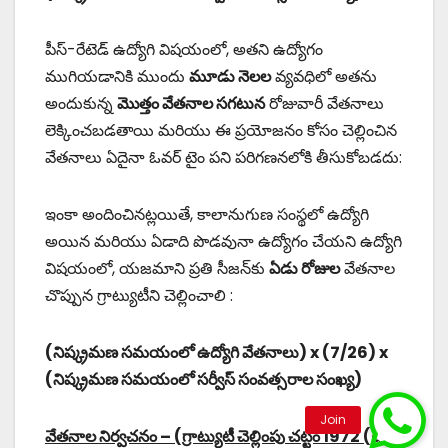
పీస్-రేటెడ్ ఉద్యోగి విషయంలో, అతని ఉద్యోగం
ముగియడానికి ముందు
మూడు నెలల
వ్యవధిలో అతను
అందుకున్న
మొత్తం వేతనాల సగటున
రోజువారీ వేతనాలు
లెక్కించబడతాయి మరియు ఈ ప్రయోజనం కోసం చెల్లించిన
వేతనాలు ఏదైనా ఓవర్ టైం పని పరిగణనలోకి తీసుకోబడదు:
ఇంకా అందించినట్లయితే, కాలానుగుణ సంస్థలో ఉద్యోగి
అయిన మరియు ఏడాది పొడవునా ఉద్యోగం చేయని ఉద్యోగి
విషయంలో, యజమాని ప్రతి సీజన్‌కు
ఏడు రోజుల
వేతనాల
చొప్పున గ్రాట్యుటీని చెల్లించాలి :
(నిష్క్రమణ సమయంలో ఉద్యోగి వేతనాలు) x (7/26) x
(నిష్క్రమణ సమయంలో సర్వీస్ సంవత్సరాల సంఖ్య)
వేతనాల నిర్వచనం – (గ్రాట్యుటీ చెల్లింపు చట్టం 1972 (a)