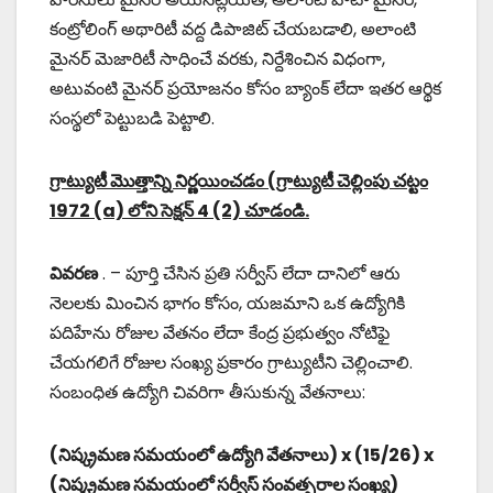
కంట్రోలింగ్ అథారిటీ వద్ద డిపాజిట్ చేయబడాలి, అలాంటి
మైనర్ మెజారిటీ సాధించే వరకు, నిర్దేశించిన విధంగా,
అటువంటి మైనర్ ప్రయోజనం కోసం బ్యాంక్ లేదా ఇతర ఆర్థిక
సంస్థలో పెట్టుబడి పెట్టాలి.
గ్రాట్యుటీ మొత్తాన్ని నిర్ణయించడం (గ్రాట్యుటీ చెల్లింపు చట్టం
1972 (a) లోని సెక్షన్ 4 (2) చూడండి.
వివరణ
. – పూర్తి చేసిన ప్రతి సర్వీస్ లేదా దానిలో ఆరు
నెలలకు మించిన భాగం కోసం, యజమాని ఒక ఉద్యోగికి
పదిహేను రోజుల వేతనం లేదా కేంద్ర ప్రభుత్వం నోటిఫై
చేయగలిగే రోజుల సంఖ్య ప్రకారం గ్రాట్యుటీని చెల్లించాలి.
సంబంధిత ఉద్యోగి చివరిగా తీసుకున్న వేతనాలు:
(నిష్క్రమణ సమయంలో ఉద్యోగి వేతనాలు) x (15/26) x
(నిష్క్రమణ సమయంలో సర్వీస్ సంవత్సరాల సంఖ్య)