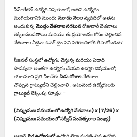
పీస్-రేటెడ్ ఉద్యోగి విషయంలో, అతని ఉద్యోగం
ముగియడానికి ముందు
మూడు నెలల
వ్యవధిలో అతను
అందుకున్న
మొత్తం వేతనాల సగటున
రోజువారీ వేతనాలు
లెక్కించబడతాయి మరియు ఈ ప్రయోజనం కోసం చెల్లించిన
వేతనాలు ఏదైనా ఓవర్ టైం పని పరిగణనలోకి తీసుకోబడదు:
సీజనల్ సంస్థలో ఉద్యోగం చేస్తున్న మరియు ఏడాది
పొడవునా అంతగా ఉద్యోగం చేయని ఉద్యోగి విషయంలో,
యజమాని ప్రతి సీజన్‌కు
ఏడు రోజుల
వేతనాల
చొప్పున గ్రాట్యుటీని చెల్లించాలి . అటువంటి ఉద్యోగులకు
గ్రాట్యుటీ లెక్కింపు సూత్రం: –
(నిష్క్రమణ సమయంలో ఉద్యోగి వేతనాలు) x (7/26) x
(నిష్క్రమణ సమయంలో సర్వీస్ సంవత్సరాల సంఖ్య)
అలాగే,
స్థిర ఉద్యోగంలో
ఉద్యోగి లేదా మరణించిన ఉద్యోగి