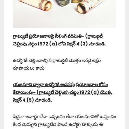
గ్రాట్యుటీ ప్రయోజనాలపై సీలింగ్ పరిమితి- (గ్రాట్యుటీ
చెల్లింపు చట్టం 1972 (a) లోని సెక్షన్ 4 (3) చూడండి.
ఉద్యోగికి చెల్లించాల్సిన గ్రాట్యుటీ మొత్తం ఇరవై లక్షల
రూపాయలు కాదు.
యజమాని ద్వారా ఉద్యోగికి అదనపు ప్రయోజనాల కోసం
కేటాయింపు- (గ్రాట్యుటీ చెల్లింపు చట్టం 1972 (a) యొక్క
సెక్షన్ 4 (5) చూడండి.
ఏదైనా అవార్డు లేదా ఒప్పందం లేదా యజమానితో ఒప్పందం
కింద మెరుగైన గ్రాట్యుటీని పొందే ఉద్యోగి హక్కును ఈ