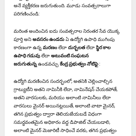
అనే వ్యక్తీకరణ జరుగుతుంది. మూడు సంవత్సరాలుగా
పరిగణించండి:
మరింత అందించిన ఐదు సంవత్సరాల నిరంతర సేవ యొక్క
పూర్తి అని
అవసరం ఉండదు
ఏ ఉద్యోగి ఉపాధి ముగింపు
కారణంగా ఉన్న
మరణం
లేదా
దుర్బలత
లేదా
స్థిర కాల
ఉపాధి గడువు
లేదా
అటువంటి సంఘటన
జరుగుతున్న
ఉండవచ్చు
కేంద్ర ప్రభుత్వం నోటిఫై
:
ఉద్యోగి మరణించిన సందర్భంలో, అతనికి చెల్లించాల్సిన
గ్రాట్యుటీని అతని నామినీకి లేదా, నామినేషన్ చేయకపోతే,
అతని వారసులకు, మరియు అలాంటి నామినీలు లేదా
వారసులు మైనర్ అయినట్లయితే, అలాంటి వాటా మైనర్,
తగిన ప్రభుత్వం ద్వారా తెలియజేయబడే విధంగా
సమర్ధవంతమైన అధికారం వద్ద డిపాజిట్ చేయబడాలి,
అలాంటి మైనర్ మెజారిటీ సాధించే వరకు, తగిన ప్రభుత్వం