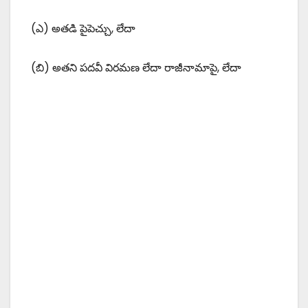
(ఎ) అతడి పైపెచ్చు, లేదా
(బి) అతని పదవీ విరమణ లేదా రాజీనామాపై, లేదా