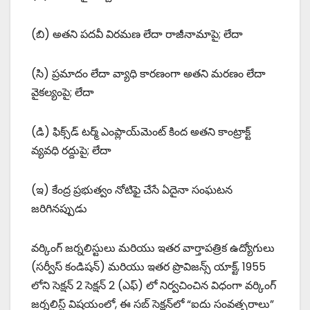
(బి) అతని పదవీ విరమణ లేదా రాజీనామాపై; లేదా
(సి) ప్రమాదం లేదా వ్యాధి కారణంగా అతని మరణం లేదా
వైకల్యంపై; లేదా
(డి) ఫిక్స్‌డ్ టర్మ్ ఎంప్లాయ్‌మెంట్ కింద అతని కాంట్రాక్ట్
వ్యవధి రద్దుపై; లేదా
(ఇ) కేంద్ర ప్రభుత్వం నోటిఫై చేసే ఏదైనా సంఘటన
జరిగినప్పుడు
వర్కింగ్ జర్నలిస్టులు మరియు ఇతర వార్తాపత్రిక ఉద్యోగులు
(సర్వీస్ కండిషన్) మరియు ఇతర ప్రొవిజన్స్ యాక్ట్, 1955
లోని సెక్షన్ 2 సెక్షన్ 2 (ఎఫ్) లో నిర్వచించిన విధంగా వర్కింగ్
జర్నలిస్ట్ విషయంలో, ఈ సబ్ సెక్షన్‌లో “ఐదు సంవత్సరాలు”