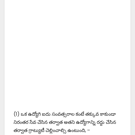
(1) ఒక ఉద్యోగి ఐదు సంవత్సరాల కంటే తక్కువ కాకుండా
నిరంతర సేవ చేసిన తర్వాత అతని ఉద్యోగాన్ని రద్దు చేసిన
తర్వాత గ్రాట్యుటీ చెల్లించాల్సి ఉంటుంది, –