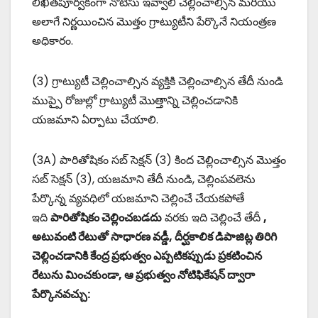
లిఖితపూర్వకంగా నోటీసు ఇవ్వాలి చెల్లించాల్సిన మరియు
అలాగే నిర్ణయించిన మొత్తం గ్రాట్యుటీని పేర్కొనే నియంత్రణ
అధికారం.
(3) గ్రాట్యుటీ చెల్లించాల్సిన వ్యక్తికి చెల్లించాల్సిన తేదీ నుండి
ముప్పై రోజుల్లో గ్రాట్యుటీ మొత్తాన్ని చెల్లించడానికి
యజమాని ఏర్పాటు చేయాలి.
(3A) పారితోషికం సబ్ సెక్షన్ (3) కింద చెల్లించాల్సిన మొత్తం
సబ్ సెక్షన్ (3), యజమాని తేదీ నుండి, చెల్లింపవలెను
పేర్కొన్న వ్యవధిలో యజమాని చెల్లించే చేయకపోతే
ఇది
పారితోషికం చెల్లించబడదు
వరకు ఇది చెల్లించే తేదీ
,
అటువంటి రేటుతో సాధారణ వడ్డీ, దీర్ఘకాలిక డిపాజిట్ల తిరిగి
చెల్లించడానికి కేంద్ర ప్రభుత్వం ఎప్పటికప్పుడు ప్రకటించిన
రేటును మించకుండా, ఆ ప్రభుత్వం నోటిఫికేషన్ ద్వారా
పేర్కొనవచ్చు: