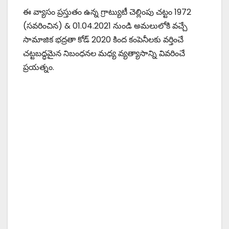
ఈ వ్యాసం ప్రస్తుతం ఉన్న గ్రాట్యుటీ చెల్లింపు చట్టం 1972
(సవరించిన) & 01.04.2021 నుండి అమలులోకి వచ్చే
సామాజిక భద్రతా కోడ్ 2020 కింద కంపెనీలకు వర్తించే
చట్టబద్ధమైన నిబంధనల మధ్య వ్యత్యాసాన్ని వివరించే
ప్రయత్నం.