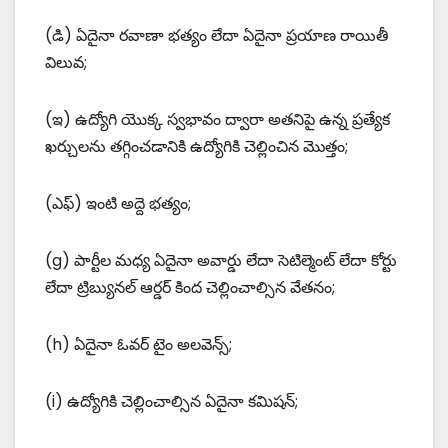
(డి) ఏదైనా రవాణా భత్యం లేదా ఏదైనా ప్రయాణ రాయితీ
విలువ;
(ఇ) ఉద్యోగి యొక్క స్వభావం ద్వారా అతనిపై ఉన్న ప్రత్యేక
ఖర్చులను తగ్గించడానికి ఉద్యోగికి చెల్లించిన మొత్తం;
(ఎఫ్) ఇంటి అద్దె భత్యం;
(g) పార్టీల మధ్య ఏదైనా అవార్డు లేదా సెటిల్మెంట్ లేదా కోర్టు
లేదా ట్రిబ్యునల్ ఆర్డర్ కింద చెల్లించాల్సిన వేతనం;
(h) ఏదైనా ఓవర్ టైం అలవెన్స్;
(i) ఉద్యోగికి చెల్లించాల్సిన ఏదైనా కమిషన్;