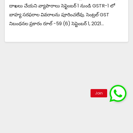
దాఖలు చేయని వ్యాపారాలు సెప్టెంబర్ 1 నుండి GSTR-1 లో
బాహ్య సరఫరాల వివరాలను పూరించలేవు. సెంట్రల్ GST
నిబంధనల ప్రకారం రూల్ -59 (6) సెప్టెంబర్ 1, 2021…