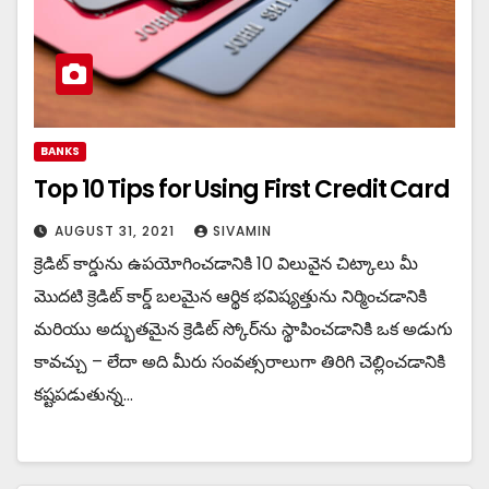
BANKS
Top 10 Tips for Using First Credit Card
AUGUST 31, 2021
SIVAMIN
క్రెడిట్ కార్డును ఉపయోగించడానికి 10 విలువైన చిట్కాలు మీ
మొదటి క్రెడిట్ కార్డ్ బలమైన ఆర్థిక భవిష్యత్తును నిర్మించడానికి
మరియు అద్భుతమైన క్రెడిట్ స్కోర్‌ను స్థాపించడానికి ఒక అడుగు
కావచ్చు – లేదా అది మీరు సంవత్సరాలుగా తిరిగి చెల్లించడానికి
కష్టపడుతున్న…