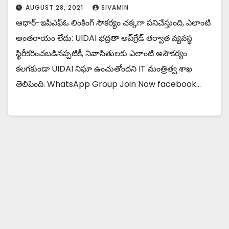
AUGUST 28, 2021
SIVAMIN
ఆధార్-ఇపిఎఫ్‌ఓ లింకింగ్ సౌకర్యం చక్కగా పనిచేస్తుంది, ఎలాంటి
అంతరాయం లేదు: UIDAI భద్రతా అప్‌గ్రేడ్ తర్వాత వ్యవస్థ
స్థిరీకరించబడినప్పటికీ, నివాసితులకు ఎలాంటి అసౌకర్యం
కలగకుండా UIDAI నిఘా ఉంచుతోందని IT మంత్రిత్వ శాఖ
తెలిపింది. WhatsApp Group Join Now facebook…