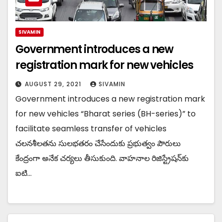
SIVAMIN
Government introduces a new
registration mark for new vehicles
AUGUST 29, 2021
SIVAMIN
Government introduces a new registration mark
for new vehicles “Bharat series (BH-series)” to
facilitate seamless transfer of vehicles
చ‌ల‌న‌శీల‌త‌ను సుల‌భ‌త‌రం చేసేందుకు ప్ర‌భుత్వం పౌరులు
కేంద్రంగా అనేక చ‌ర్య‌లు తీసుకుంది. వాహ‌నాల రిజిస్ట్రేష‌న్‌కు
ఐటి…