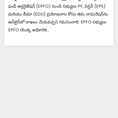
ఫండ్ ఆర్గనైజేషన్ (EPFO) నుండి సభ్యులు PF, పెన్షన్ (EPS)
మరియు బీమా (EDLI) ప్రయోజనాల కోసం తమ నామినేషన్‌ను
ఆన్‌లైన్‌లో దాఖలు చేయవచ్చని గమనించాలి. EPFO సభ్యులు
EPFO ​​యొక్క అధికారిక…