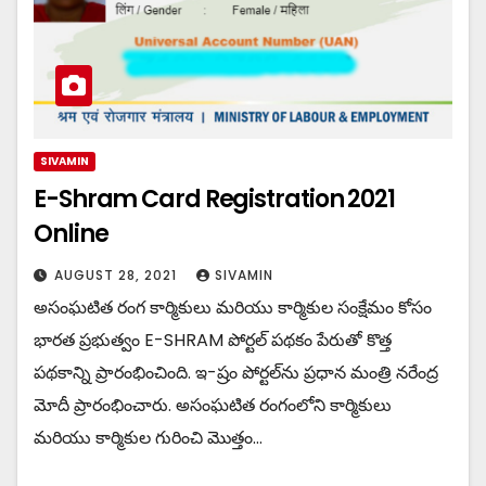
SIVAMIN
E-Shram Card Registration 2021
Online
AUGUST 28, 2021
SIVAMIN
అసంఘటిత రంగ కార్మికులు మరియు కార్మికుల సంక్షేమం కోసం
భారత ప్రభుత్వం E-SHRAM పోర్టల్ పథకం పేరుతో కొత్త
పథకాన్ని ప్రారంభించింది. ఇ-ష్రం పోర్టల్‌ను ప్రధాన మంత్రి నరేంద్ర
మోదీ ప్రారంభించారు. అసంఘటిత రంగంలోని కార్మికులు
మరియు కార్మికుల గురించి మొత్తం…