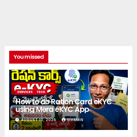
You missed
SERVICES
TECH
How to do Ration Card eKYC
using Mera eKYC App
AUGUST 10, 2026
SIVAMIN