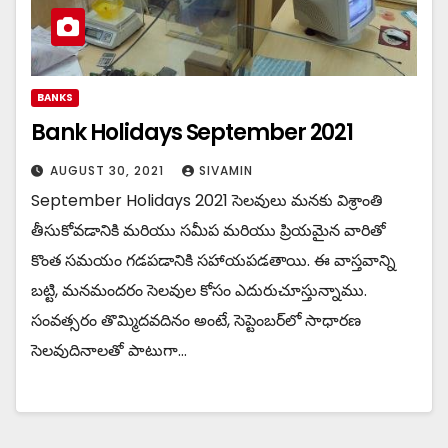
BANKS
Bank Holidays September 2021
AUGUST 30, 2021
SIVAMIN
September Holidays 2021 సెలవులు మనకు విశ్రాంతి
తీసుకోవడానికి మరియు సమీప మరియు ప్రియమైన వారితో
కొంత సమయం గడపడానికి సహాయపడతాయి. ఈ వాస్తవాన్ని
బట్టి, మనమందరం సెలవుల కోసం ఎదురుచూస్తున్నాము.
సంవత్సరం తొమ్మిదవదినం అంటే, సెప్టెంబర్‌లో సాధారణ
సెలవుదినాలతో పాటుగా…