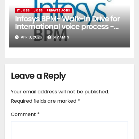
IT JOBS
JOBS
PRIVATE JOBS
Infosys BPM- Walk-In Drive for
International voice process -
Pune
APR 9, 2026
SIVAMIN
Leave a Reply
Your email address will not be published.
Required fields are marked
*
Comment
*