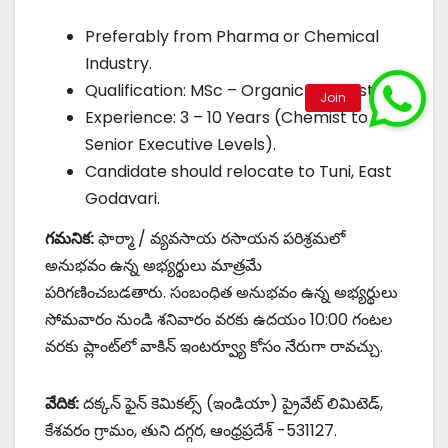
Preferably from Pharma or Chemical
Industry.
Qualification: MSc – Organic Chemistry.
Experience: 3 – 10 Years (Chemist to
Senior Executive Levels).
Candidate should relocate to Tuni, East
Godavari.
గమనిక:
ఫార్మా / వ్యవసాయ రసాయన పరిశ్రమలో
అనుభవం ఉన్న అభ్యర్థులు మాత్రమే
పరిగణించబడతారు. సంబంధిత అనుభవం ఉన్న అభ్యర్థులు
సోమవారం నుండి శనివారం వరకు ఉదయం 10:00 గంటల
వరకు ప్లాంట్‌లో వాకిన్ ఇంటర్వ్యూ కోసం నేరుగా రావచ్చు.
వేదిక:
దక్కన్ ఫైన్ కెమికల్స్ (ఇండియా) ప్రైవేట్ లిమిటెడ్,
కేశవరం గ్రామం, తుని దగ్గర, ఆంధ్రప్రదేశ్ -531127.