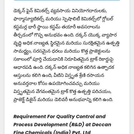
డెక్కన్ ఫైన్ కెమికల్స్ వ్యవసాయ వినియోగదారులకు,
ఫార్మాస్యూటికల్స్ మరియు స్పెషాలిటీ కెమికల్స్‌లో గ్లోబల్
కస్టమర్ల భారీ స్థాయి కస్టమ్ తయారీ అవసరాలను
తీర్చడంలో గొప్ప అనుభవం ఉంది. దక్కన్ యొక్క వ్యాపార
వృద్ధి అధిక నాణ్యత, స్థిరమైన మరియు సురక్షితమైన ఉత్పత్తి
సామర్ధ్యం, సరసమైన ధరలు మరియు కొత్త ప్రాజెక్టులను
సకాలంలో పూర్తి చేయడానికి నిరూపితమైన ట్రాక్ రికార్డుపై
ఆధారపడి ఉంది. దక్కన్ అధిక నాణ్యత కలిగిన ఉత్పాదక
ఆస్తులను కలిగి ఉంది, వీటిని విస్తృత శ్రేణి రసాయన
అనువర్తనాల కోసం ఉపయోగించవచ్చు మరియు
విస్తృతమైన వేగవంతమైన ట్రాక్ కొత్త ఉత్పత్తి పరిచయం,
ప్రాజెక్ట్ డిజైన్ మరియు డెలివరీ అనుభవాన్ని కలిగి ఉంది.
Requirement For Quality Control and
Process Development (R&D) at Deccan
Fine Chemicals (India) Pvt. Ltd