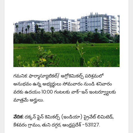
గమనిక: ఫార్మాస్యూటికల్/ అగ్రోకెమికల్స్ పరిశ్రమలో
అనుభవం ఉన్న అభ్యర్థులు సోమవారం నుండి శనివారం
వరకు ఉదయం 10:00 గంటలకు వాక్-ఇన్ ఇంటర్వ్యూలకు
మాత్రమే అర్హులు.
వేదిక:
దక్కన్ ఫైన్ కెమికల్స్ (ఇండియా) ప్రైవేట్ లిమిటెడ్,
కేశవరం గ్రామం, తుని దగ్గర, ఆంధ్రప్రదేశ్ -531127.