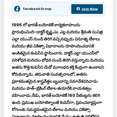
facebook Group
Join Now
1996 లో భారత్ బయోటెక్ కార్యకలాపాలను
ప్రారంభించింది-డాక్టర్ కృష్ణ ఎం. ఎల్ల మరియు శ్రీమతి సుచిత్ర
ఎల్లా యుఎస్ నుండి తిరిగి వచ్చినప్పుడు వినూత్న టీకాలు
మరియు జీవ చికిత్సా విధానాలను రూపొందించడానికి
అంకితమైన కంపెనీని స్థాపించారు. డాక్టర్ ఎల్లా యుఎస్‌లో
పరిశోధన మరియు బోధన నుండి తిరిగి వస్తున్నాడు మరియు
అతను కొత్త కంపెనీని మేధో మూలధన శక్తి కేంద్రంగా ఉండాలని
కోరుకున్నాడు. తరువాతి సంవత్సరాలలో, అతను
ప్రకాశవంతమైన శాస్త్రవేత్తల బృందాన్ని సమావేశపరిచాడు
మరియు పాత్-బ్రేకింగ్ టీకాల తయారీకి నాయకత్వం
వహించాడు.నేడు, భారత్ బయోటెక్ 160 పేటెంట్లను కలిగి
ఉంది. ప్రముఖ బయోటెక్నాలజీ కంపెనీగా, ప్రపంచవ్యాప్తంగా
రోగులకు సమర్థవంతమైన టీకాలు మరియు చికిత్సా
విధానాలను రూపొందించడానికి మేము ఉత్పత్తి పరిశోధన