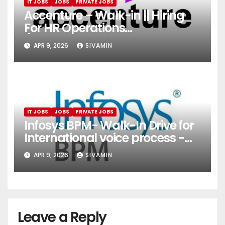
IT JOBS
JOBS
PRIVATE JOBS
Accenture – Walk-in || Hiring
For HR Operations
(Onboarding & Employee
APR 9, 2026
SIVAMIN
Services)
IT JOBS
JOBS
PRIVATE JOBS
Infosys BPM- Walk-In Drive for
International voice process -
Pune
APR 9, 2026
SIVAMIN
Leave a Reply