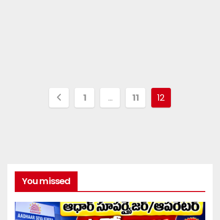
1
…
11
12
You missed