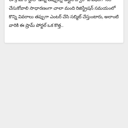
చేసుకోవాలి సాధారణంగా చాలా మంది రిజిస్ట్రేషన్ సమయంలో
కొన్ని వివరాలు తప్పుగా ఎంటర్ చేసి సబ్మిట్ చేస్తుంటారు, అలాంటి
వారికి ఈ ష్రామ్ పోర్టల్ ఒక కొత్త…