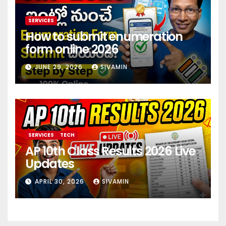
SERVICES
How to submit enumeration
form online 2026
JUNE 29, 2026
SIVAMIN
SERVICES
TECH
AP 10th Class Results 2026 Live
Updates
APRIL 30, 2026
SIVAMIN