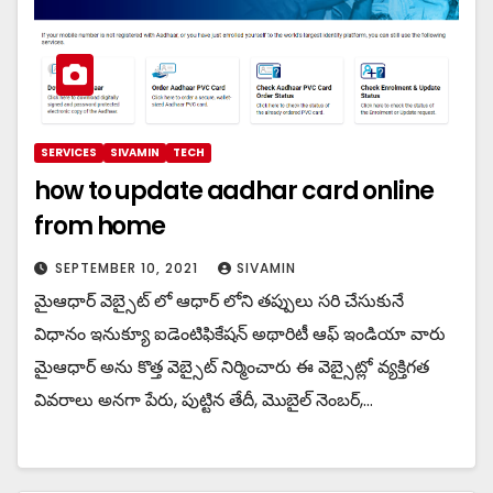
SERVICES
SIVAMIN
TECH
how to update aadhar card online
from home
SEPTEMBER 10, 2021
SIVAMIN
మైఆధార్ వెబ్సైట్ లో ఆధార్ లోని తప్పులు సరి చేసుకునే
విధానం ఇనుక్యూ ఐడెంటిఫికేషన్ అథారిటీ ఆఫ్ ఇండియా వారు
మైఆధార్ అను కొత్త వెబ్సైట్ నిర్మించారు ఈ వెబ్సైట్లో వ్యక్తిగత
వివరాలు అనగా పేరు, పుట్టిన తేదీ, మొబైల్ నెంబర్,…