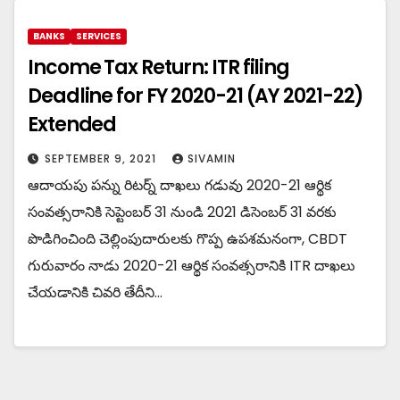
BANKS
SERVICES
Income Tax Return: ITR filing
Deadline for FY 2020-21 (AY 2021-22)
Extended
SEPTEMBER 9, 2021
SIVAMIN
ఆదాయపు పన్ను రిటర్న్ దాఖలు గడువు 2020-21 ఆర్థిక
సంవత్సరానికి సెప్టెంబర్ 31 నుండి 2021 డిసెంబర్ 31 వరకు
పొడిగించింది చెల్లింపుదారులకు గొప్ప ఉపశమనంగా, CBDT
గురువారం నాడు 2020-21 ఆర్థిక సంవత్సరానికి ITR దాఖలు
చేయడానికి చివరి తేదీని…