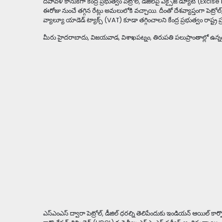
దీపావళి కానుకగా కేంద్ర ప్రభుత్వం పెట్రోల్, డీజిల్‌పై ఎక్సైజ్ డ్యూటీ (Excise D
ఈరోజు నుంచే తగ్గిన రేట్లు అమలులోకి వచ్చాయి. దీంతో దేశవ్యాప్తంగా పెట్
వ్యాల్యూ యాడెడ్ ట్యాక్స్ (VAT) కూడా తగ్గించాలని కేంద్ర ప్రభుత్వం రాష్ట్ర ప
మీరు హైదరాబాదు, విజయవాడ, విశాఖపట్నం, తిరుపతి పలుప్రాంతాల్లో ఉన్నట్ల
ఎస్ఎంఎస్ ద్వారా పెట్రోల్, డీజిల్ ధరల్ని తెలిపేందుకు ఇండియన్ ఆయిల్ కార్