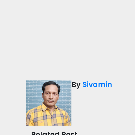
By
Sivamin
Related Post