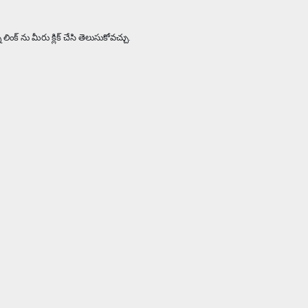
క్ ను మీరు క్లిక్ చేసి తెలుసుకోవచ్చు.