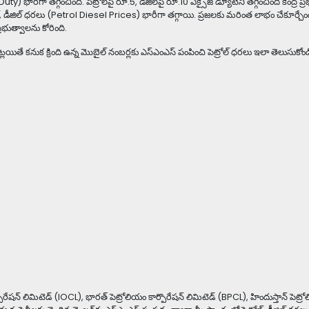
uty) భారీగా తగ్గించింది. పెట్రోల్‌పై రూ.5, డీజిల్‌పై రూ.10 ఎక్సైజ్ డ్యూటీని తగ్గించింది కేంద్ర ప్
రోల్, డీజిల్ ధరలు (Petrol Diesel Prices) భారీగా తగ్గాయి. ప్రజలకు మరింత లాభం చేకూర్చే
్రభుత్వాలను కోరింది.
యితే కనుక క్రింది ఉన్న మొబైల్ నంబర్లకు ఎస్ఎంఎస్ పంపించి పెట్రోల్ ధరలు ఇలా తెలుసుకోండ
పొరేషన్ లిమిటెడ్ (IOCL), భారత్ పెట్రోలియం కార్పొరేషన్ లిమిటెడ్ (BPCL), హిందుస్తాన్ పెట్ర