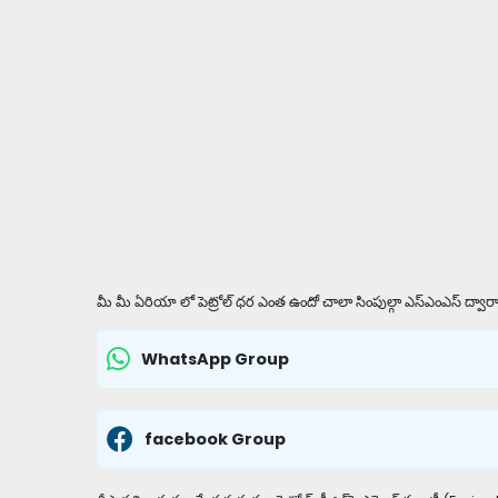
మీ మీ ఏరియా లో పెట్రోల్ ధర ఎంత ఉందో చాలా సింపుల్గా ఎస్ఎంఎస్ ద్వారా 
WhatsApp Group
facebook Group