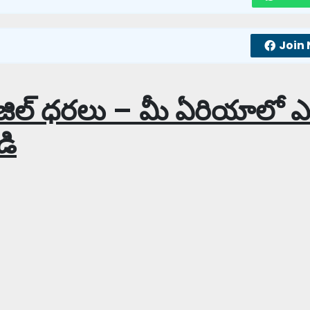
Join
్, డీజిల్ ధరలు – మీ ఏరియాలో
డి