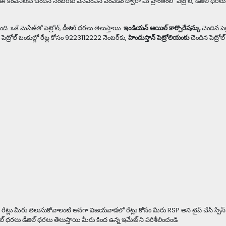
. ఈ కంపెనీలకు చెందిన నెంబర్‌కు ఎస్ఎంఎస్ పంపడం ద్వారా మీ ప్రాంతంలో పెట్రోల్, డీజిల్ ధరల
ఒకే మెసేజ్‌తో పెట్రోల్, డీజిల్ ధరలు తెలుస్తాయి.
ఇండియన్ ఆయిల్ కార్పొరేషన్కు
చెందిన పెట
పెట్రోల్ బంకుల్లో రేట్ల కోసం 9223112222 నెంబర్‌కు,
హిందుస్తాన్ పెట్రోలియంకు
చెందిన పెట్రోల్
రేట్లు మీరు తెలుసుకోవాలంటే అనగా విజయవాడలో రేట్లు కోసం మీరు RSP అని టైప్ చేసి స్పేస్ 
్ ధరలు డీజిల్ ధరలు తెలుస్తాయి మీరు కింద ఉన్న ఇమేజ్ ని పరిశీలించండి