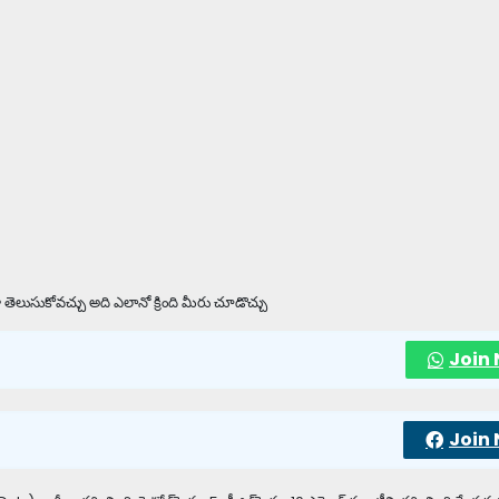
తెలుసుకోవచ్చు అది ఎలానో క్రింది మీరు చూడొచ్చు
Join
Join