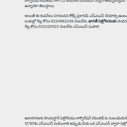
కార్పొరేషన్ లిమిటెడ్ (HPCL) కంపెనీలు ఎస్ఎంఎస్ సర్వీస్ అందిస్తున్నాయి
ఉన్నాయో తెలుస్తాయి.
అయితే ఈ కంపెనీలు సూచించిన కోడ్స్ ప్రకారమే ఎస్ఎంఎస్ చేయాల్సి ఉంటుంది. 
బంకుల్లో రేట్ల కోసం 9224992249 నెంబర్‌కు,
భారత్ పెట్రోలియంకు
చెందిన 
రేట్ల కోసం 9222201122 నెంబర్‌కు ఎస్ఎంఎస్ పంపాలి.
ఉదాహరణకు హిందుస్థాన్ పెట్రోలియం కార్పొరేషన్ లిమిటెడ్ కు సంబంధించిన 
127611కు ఎస్ఎంఎస్ పంపించాలి అప్పుడు మీకు ఒక ఎస్ఎంఎస్ ద్వారా పెట్రోల