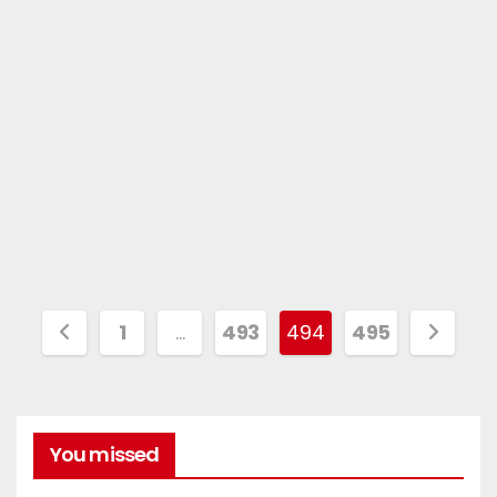
1
…
493
494
495
You missed