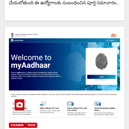
చేయబోతుంది ఈ ఉద్యోగాలకు సంబంధించిన పూర్తి సమాచారం…
SIVAMIN
TECH