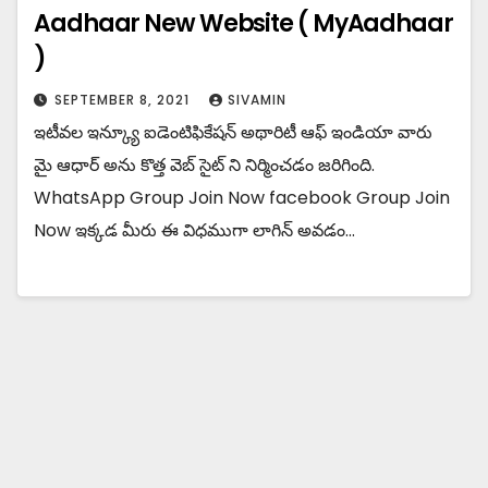
Aadhaar New Website ( MyAadhaar
)
SEPTEMBER 8, 2021
SIVAMIN
ఇటీవల ఇన్క్యూ ఐడెంటిఫికేషన్ అథారిటీ ఆఫ్ ఇండియా వారు
మై ఆధార్ అను కొత్త వెబ్ సైట్ ని నిర్మించడం జరిగింది.
WhatsApp Group Join Now facebook Group Join
Now ఇక్కడ మీరు ఈ విధముగా లాగిన్ అవడం…