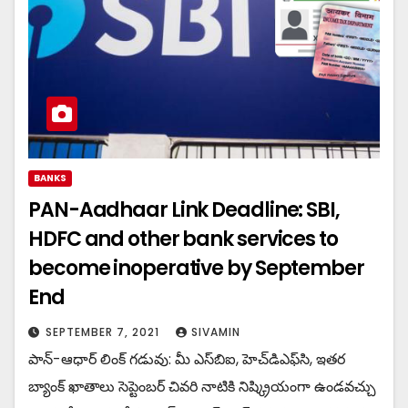
BANKS
PAN-Aadhaar Link Deadline: SBI,
HDFC and other bank services to
become inoperative by September
End
SEPTEMBER 7, 2021
SIVAMIN
పాన్-ఆధార్ లింక్ గడువు: మీ ఎస్‌బిఐ, హెచ్‌డిఎఫ్‌సి, ఇతర
బ్యాంక్ ఖాతాలు సెప్టెంబర్ చివరి నాటికి నిష్క్రియంగా ఉండవచ్చు