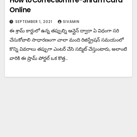
How to Correction in e-Shram Card
Online
SEPTEMBER 1, 2021
SIVAMIN
ఈ శ్రామ్ కార్డులో ఉన్న తప్పుల్ని ఆన్లైన్ ద్వారా ఏ విధంగా సరి
చేసుకోవాలి సాధారణంగా చాలా మంది రిజిస్ట్రేషన్ సమయంలో
కొన్ని వివరాలు తప్పుగా ఎంటర్ చేసి సబ్మిట్ చేస్తుంటారు, అలాంటి
వారికి ఈ ష్రామ్ పోర్టల్ ఒక కొత్త…