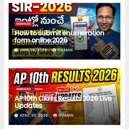
SERVICES
How to submit enumeration
form online 2026
JUNE 29, 2026
SIVAMIN
SERVICES
TECH
AP 10th Class Results 2026 Live
Updates
APRIL 30, 2026
SIVAMIN