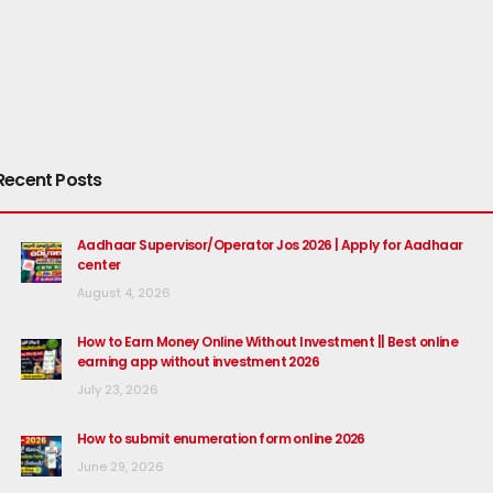
Recent Posts
Aadhaar Supervisor/Operator Jos 2026 | Apply for Aadhaar
center
August 4, 2026
How to Earn Money Online Without Investment || Best online
earning app without investment 2026
July 23, 2026
How to submit enumeration form online 2026
June 29, 2026