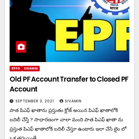
EPFO
SIVAMIN
Old PF Account Transfer to Closed PF
Account
SEPTEMBER 3, 2021
SIVAMIN
పాత పిఎఫ్ ఖాతాను ప్రస్తుతం క్లోజ్ అయిన పిఎఫ్ ఖాతాలోకి
బదిలీ చేస్తే ? సాధారణంగా చాలా మంది పాత పిఎఫ్ ఖాతా ను
ప్రస్తుత పిఎఫ్ ఖాతాలోకి బదిలీ చేస్తూ ఉంటారు ఇలా చేసే టైం లో
ఒక తప్పయితే…