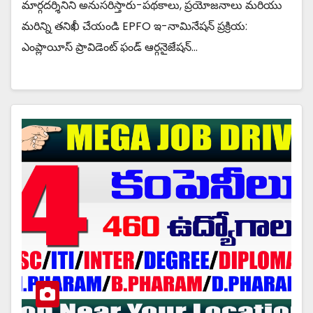
మార్గదర్శినిని అనుసరిస్తారు-పథకాలు, ప్రయోజనాలు మరియు
మరిన్ని తనిఖీ చేయండి EPFO ఇ-నామినేషన్ ప్రక్రియ:
ఎంప్లాయీస్ ప్రావిడెంట్ ఫండ్ ఆర్గనైజేషన్…