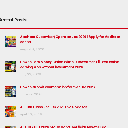
Recent Posts
Aadhaar Supervisor/Operator Jos 2026 | Apply for Aadhaar
center
August 4, 2026
How to Earn Money Online Without Investment || Best online
earning app without investment 2026
July 23, 2026
How to submit enumeration form online 2026
June 29, 2026
AP 10th Class Results 2026 Live Updates
April 30, 2026
AP POLYCET 2026 preliminary Unofficial Answer Key