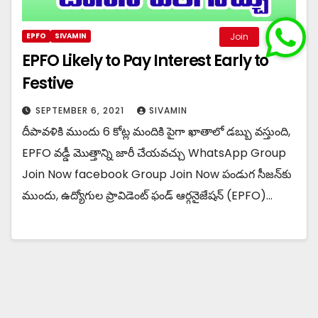
EPFO
SIVAMIN
EPFO Likely to Pay Interest Early to
Festive
SEPTEMBER 6, 2021
SIVAMIN
దీపావళికి ముందు 6 కోట్ల మందికి పైగా ఖాతాలో డబ్బు వస్తుంది,
EPFO ​​వడ్డీ మొత్తాన్ని జారీ చేయవచ్చు WhatsApp Group
Join Now facebook Group Join Now పండుగ సీజన్‌కు
ముందు, ఉద్యోగుల ప్రావిడెంట్ ఫండ్ ఆర్గనైజేషన్ (EPFO)…