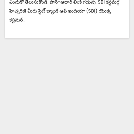
ఎందుకో తెలుసుకోండి. పాన్-ఆధార్ లింక్ గడువు: SBI కస్టమర్ల
హెచ్చరిక! మీరు స్టేట్ బ్యాంక్ ఆఫ్ ఇండియా (SBI) యొక్క
కస్టమర్…