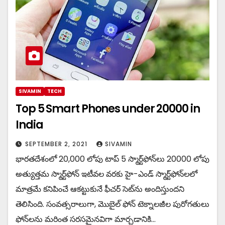
SIVAMIN
TECH
Top 5 Smart Phones under 20000 in
India
SEPTEMBER 2, 2021
SIVAMIN
భారతదేశంలో 20,000 లోపు టాప్ 5 స్మార్ట్‌ఫోన్‌లు 20000 లోపు
అత్యుత్తమ స్మార్ట్‌ఫోన్ ఇటీవల వరకు హై-ఎండ్ స్మార్ట్‌ఫోన్‌లలో
మాత్రమే కనిపించే ఆకట్టుకునే ఫీచర్ సెట్‌ను అందిస్తుందని
తెలిసింది. సంవత్సరాలుగా, మొబైల్ ఫోన్ టెక్నాలజీల పురోగతులు
ఫోన్‌లను మరింత సరసమైనవిగా మార్చడానికి…