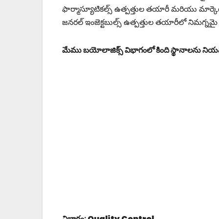
ఫార్మాస్యూటికల్స్ ఉత్పత్తుల తయారీ మరియు మార్క
జనరల్ ఇంజెక్టబుల్స్ ఉత్పత్తుల తయారీలో నిమగ్నమై ఉన్
మేము బయోలాజిక్స్ విభాగంలో కింది స్థానాలను నియమ
విభాగం:
Quality Control