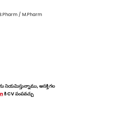
/ B.Pharm / M.Pharm
లను నియమిస్తున్నాము, ఆసక్తి గల
in
కి CV పంపవచ్చు