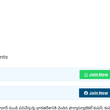
nts
Join Now
Join Now
ాద్ నుండి పనిచేస్తున్న భారతదేశానికి చెందిన ఫార్మాస్యూటికల్ కంపెనీ. కంప