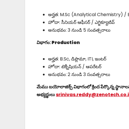
అర్హత: M.Sc (Analytical Chemistry) 
హోదా: ​​సీనియర్ ఆఫీసర్ / ఎగ్జిక్యూటివ్
అనుభవం: 3 నుండి 5 సంవత్సరాలు
విభాగం:
Production
అర్హత: B.Sc, డిప్లొమా, ITI, ఇంటర్
హోదా: ​​టెక్నీషియన్ / ఆపరేటర్
అనుభవం: 2 నుండి 3 సంవత్సరాలు
మేము బయోలాజిక్స్ విభాగంలో క్రింద పేర్కొన్న స్థానా
అభ్యర్థులు
srinivas.reddy@zenotech.co.