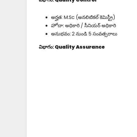
అర్హత: M.Sc (అనలిటికల్ కెమిస్ట్రీ)
హోదా: ​​అధికారి / సీనియర్ అధికారి
అనుభవం: 2 నుండి 5 సంవత్సరాలు
విభాగం:
Quality Assurance