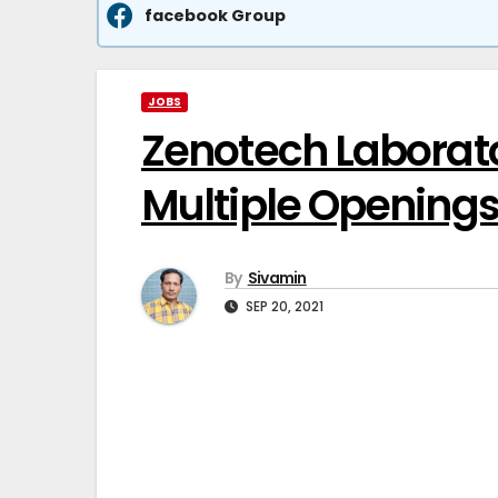
facebook Group
JOBS
Zenotech Laborat
Multiple Opening
By
Sivamin
SEP 20, 2021