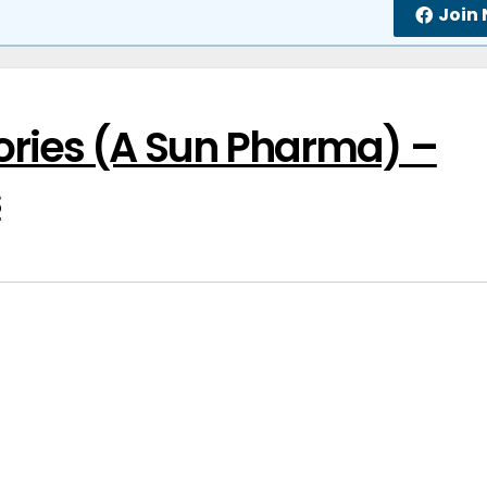
Join
ories (A Sun Pharma) –
s