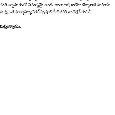
ెటింగ్ వ్యాపారంలో నిమగ్నమై ఉంది. ఆంకాలజీ, బయో టెక్నాలజీ మరియు
న ఒక ఫార్మాస్యూటికల్ స్పెషాలిటీ జెనరిక్ ఇంజెక్షన్ కంపెనీ.
ిస్తున్నాము.