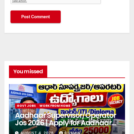
You missed
GOVT JOBS
WORK FROM HOME
Aadhaar Supervisor/Operator
Jos 2026 | Apply for Aadhaar
center
AUGUST 4, 2026
SIVAMIN