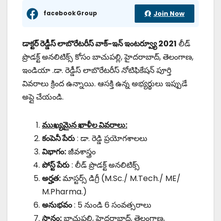
facebook Group
Join Now
డాక్టర్ రెడ్డీస్ లాబొరేటరీస్ వాక్-ఇన్ ఇంటర్వ్యూ 2021
లీడ్
ప్రొడక్ట్ అనలిటిక్స్ కోసం బాచుపల్లి, హైదరాబాద్, తెలంగాణ,
ఇండియా .డా. రెడ్డీస్ లాబొరేటరీస్ నోటిఫికేషన్ పూర్తి
వివరాలు క్రింద ఉన్నాయి. ఆసక్తి ఉన్న అభ్యర్థులు ఇప్పుడే
అప్లై చేయండి.
ముఖ్యమైన
ఖాళీల వివరాలు:
కంపెనీ పేరు
: డా. రెడ్డి ప్రయోగశాలలు
విభాగం:
జీవశాస్త్రం
పోస్ట్ పేరు
: లీడ్ ప్రొడక్ట్ అనలిటిక్స్
అర్హత:
మాస్టర్స్ డిగ్రీ (M.Sc./ M.Tech./ ME/
M.Pharma.)
అనుభవం
: 5 నుండి 6 సంవత్సరాలు
స్థానం:
బాచుపల్లి, హైదరాబాద్, తెలంగాణ,