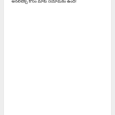
అనలిటిక్స్ కోసం మాకు నియామకం ఉంది!