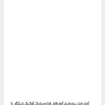
5. టీమ్‌ని మేనేజ్ చేయడానికి, టెక్నికల్ మరియు పర్సనల్