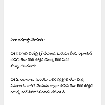
ఎలా దరఖాస్తు చేయాలి :
దశ 1: దిగువ లింక్‌పై క్లిక్ చేయండి మరియు మీరు రిక్రూటింగ్
కంపెనీ లేదా కెరీర్ పోర్టల్ యొక్క కెరీర్ పేజీకి
మళ్ళించబడతారు.
దశ 2. ఆధారాలు మరియు ఇతర వ్యక్తిగత లేదా విద్య
వివరాలను లాగిన్ చేయడం ద్వారా కంపెనీ లేదా కెరీర్ పోర్టల్
యొక్క కెరీర్ పేజీలో నమోదు చేసుకోండి.