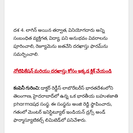
దశ 4. లాగిన్ అయిన తర్వాత, వినియోగదారు అన్ని
సంబంధిత వ్యక్తిగత, విద్యా, పని అనుభవం వివరాలను
పూరించాలి, రెజ్యూమెను జతచేసి దరఖాస్తు ఫారమ్‌ను
సమర్పించాలి.
నోటిఫికేషన్ మరియు దరఖాస్తు కోసం ఇక్కడ క్లిక్ చేయండి
కంపెనీ గురించి:
డాక్టర్ రెడ్డీస్ లాబొరేటరీస్ భారతదేశంలోని
తెలంగాణ, హైదరాబాద్‌లో ఉన్న ఒక భారతీయ బహుళజాతి
pharmaషధ సంస్థ. ఈ సంస్థను అంజి రెడ్డి స్థాపించారు,
గతంలో మెంటర్ ఇనిస్టిట్యూట్ ఇండియన్ డ్రగ్స్ అండ్
ఫార్మాస్యూటికల్స్ లిమిటెడ్‌లో పనిచేశారు.