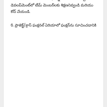
డెవలప్‌మెంట్‌లో టీమ్ మెంబర్‌లకు శిక్షణనివ్వండి మరియు
కోచ్ చేయండి.
6. ప్రాజెక్ట్/క్రాస్ ఫంక్షనల్ ఏరియాలో ఫంక్షన్‌ను సూచించడానికి