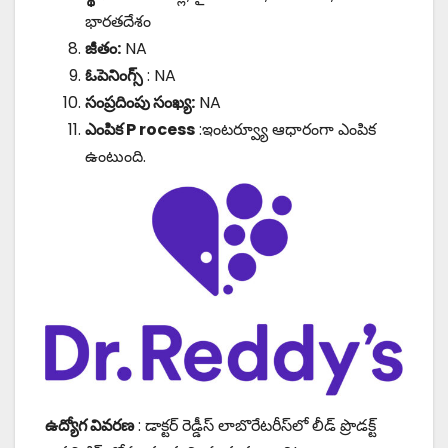
భారతదేశం
జీతం:
NA
ఓపెనింగ్స్
: NA
సంప్రదింపు సంఖ్య:
NA
ఎంపిక P
rocess
:ఇంటర్వ్యూ ఆధారంగా ఎంపిక
ఉంటుంది.
ఉద్యోగ వివరణ
: డాక్టర్ రెడ్డీస్ లాబొరేటరీస్‌లో లీడ్ ప్రొడక్ట్