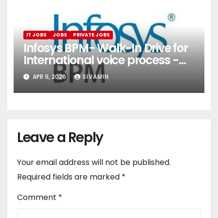
IT JOBS
JOBS
PRIVATE JOBS
Infosys BPM- Walk-In Drive for
International voice process -
Pune
APR 9, 2026
SIVAMIN
Leave a Reply
Your email address will not be published.
Required fields are marked
*
Comment
*