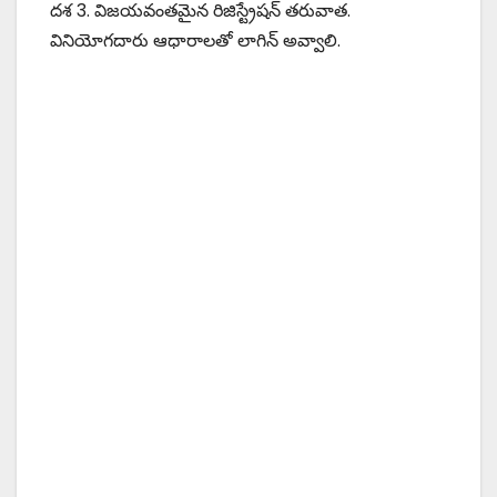
దశ 3. విజయవంతమైన రిజిస్ట్రేషన్ తరువాత.
వినియోగదారు ఆధారాలతో లాగిన్ అవ్వాలి.