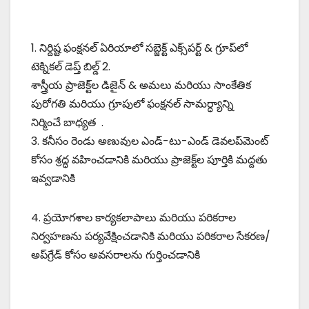
1. నిర్దిష్ట ఫంక్షనల్ ఏరియాలో సబ్జెక్ట్ ఎక్స్‌పర్ట్ & గ్రూప్‌లో
టెక్నికల్ డెప్త్ బిల్డ్ 2.
శాస్త్రీయ ప్రాజెక్ట్‌ల డిజైన్ & అమలు మరియు సాంకేతిక
పురోగతి మరియు గ్రూపులో ఫంక్షనల్ సామర్ధ్యాన్ని
నిర్మించే బాధ్యత .
3. కనీసం రెండు అణువుల ఎండ్-టు-ఎండ్ డెవలప్‌మెంట్
కోసం శ్రద్ధ వహించడానికి మరియు ప్రాజెక్ట్‌ల పూర్తికి మద్దతు
ఇవ్వడానికి
4. ప్రయోగశాల కార్యకలాపాలు మరియు పరికరాల
నిర్వహణను పర్యవేక్షించడానికి మరియు పరికరాల సేకరణ/
అప్‌గ్రేడ్ కోసం అవసరాలను గుర్తించడానికి