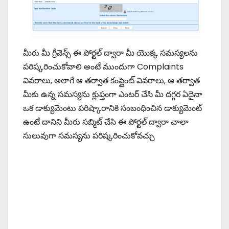
మీరు మీ గ్రీవెన్స్ ఈ పోర్టల్ ద్వారా మీ యొక్క సమస్యలను
పరిష్కరించుకోవాలి అంటే ముందుగా Complaints
వివరాలు, అలాగే ఆ తర్వాత కంప్లైంట్ వివరాలు, ఆ తర్వాత
మీకు ఉన్న సమస్యను క్లుప్తంగా ఎంటర్ చేసి మీ దగ్గర ఏదైనా
ఒక డాక్యుమెంటు పరిష్కారానికి సంబంధించిన డాక్యుమెంట్
ఉంటే దానిని మీరు సబ్మిట్ చేసి ఈ పోర్టల్ ద్వారా చాలా
సులువుగా సమస్యను పరిష్కరించుకోవచ్చు