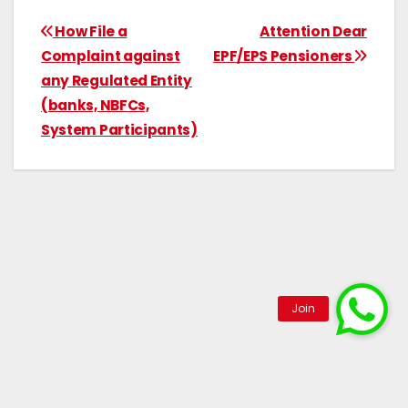
How File a
Attention Dear
Complaint against
EPF/EPS Pensioners
any Regulated Entity
(banks, NBFCs,
System Participants)