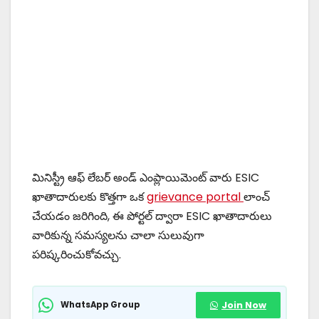
మినిస్ట్రీ ఆఫ్ లేబర్ అండ్ ఎంప్లాయిమెంట్ వారు ESIC
ఖాతాదారులకు కొత్తగా ఒక
grievance portal
లాంచ్
చేయడం జరిగింది, ఈ పోర్టల్ ద్వారా ESIC ఖాతాదారులు
వారికున్న సమస్యలను చాలా సులువుగా
పరిష్కరించుకోవచ్చు.
WhatsApp Group
Join Now