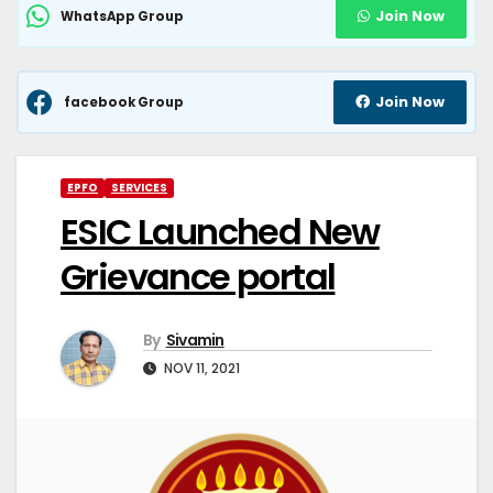
Join Now
WhatsApp Group
Join Now
facebook Group
EPFO
SERVICES
ESIC Launched New
Grievance portal
By
Sivamin
NOV 11, 2021