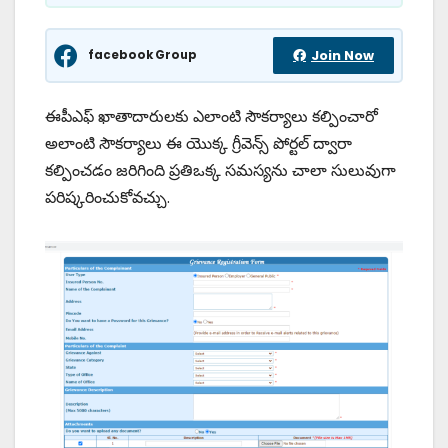
facebook Group
Join Now
ఈపీఎఫ్ ఖాతాదారులకు ఎలాంటి సౌకర్యాలు కల్పించారో
అలాంటి సౌకర్యాలు ఈ యొక్క గ్రీవెన్స్ పోర్టల్ ద్వారా
కల్పించడం జరిగింది ప్రతిఒక్క సమస్యను చాలా సులువుగా
పరిష్కరించుకోవచ్చు.