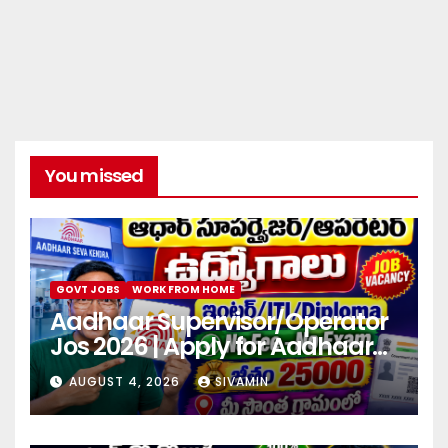
You missed
GOVT JOBS
WORK FROM HOME
Aadhaar Supervisor/Operator
Jos 2026 | Apply for Aadhaar
center
AUGUST 4, 2026
SIVAMIN