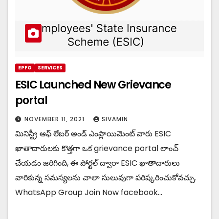
EPFO
SERVICES
ESIC Launched New Grievance
portal
NOVEMBER 11, 2021
SIVAMIN
మినిస్ట్రీ ఆఫ్ లేబర్ అండ్ ఎంప్లాయిమెంట్ వారు ESIC
ఖాతాదారులకు కొత్తగా ఒక grievance portal లాంచ్
చేయడం జరిగింది, ఈ పోర్టల్ ద్వారా ESIC ఖాతాదారులు
వారికున్న సమస్యలను చాలా సులువుగా పరిష్కరించుకోవచ్చు.
WhatsApp Group Join Now facebook…