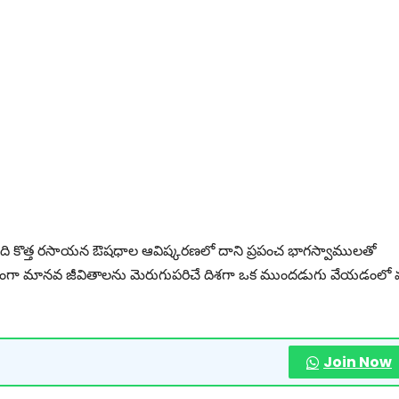
నైజేషన్, ఇది కొత్త రసాయన ఔషధాల ఆవిష్కరణలో దాని ప్రపంచ భాగస్వాములతో
్యాప్తంగా మానవ జీవితాలను మెరుగుపరిచే దిశగా ఒక ముందడుగు వేయడంలో
Join Now