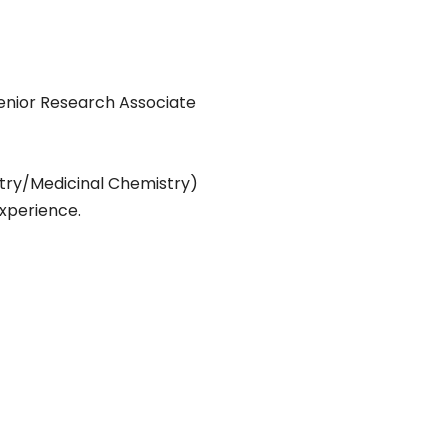
enior Research Associate
stry/Medicinal Chemistry)
experience.