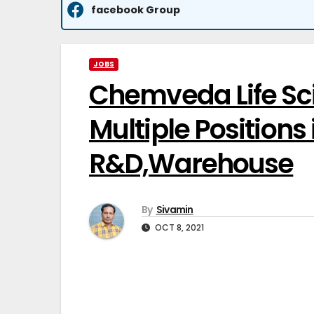
facebook Group
JOBS
Chemveda Life Sci
Multiple Position
R&D,Warehouse
By
Sivamin
OCT 8, 2021