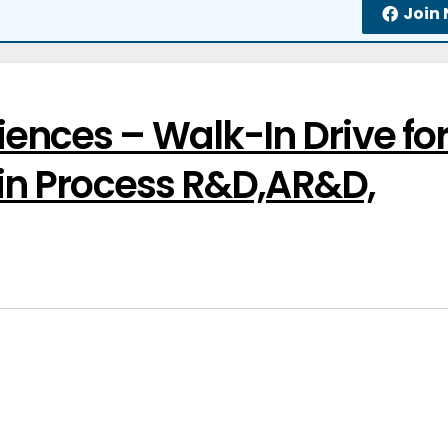
Join
ences – Walk-In Drive fo
s in Process R&D,AR&D,