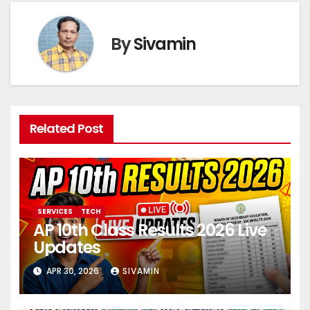
By
Sivamin
Related Post
SERVICES
TECH
AP 10th Class Results 2026 Live
Updates
APR 30, 2026
SIVAMIN