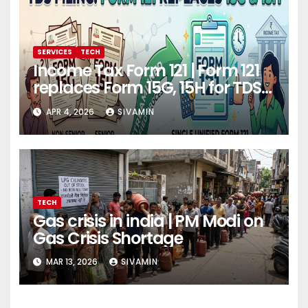
SERVICES
TECH
Income Tax Form 121 | Form 121
replaces Form 15G, 15H for TDS
filing
APR 4, 2026
SIVAMIN
TECH
Gas crisis in india | PM Modi on
Gas Crisis Shortage
MAR 13, 2026
SIVAMIN