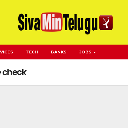
VICES
TECH
BANKS
JOBS
 check