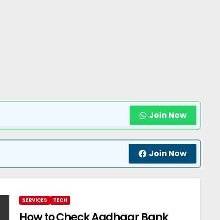
Join Now
Join Now
SERVICES
TECH
How to Check Aadhaar Bank