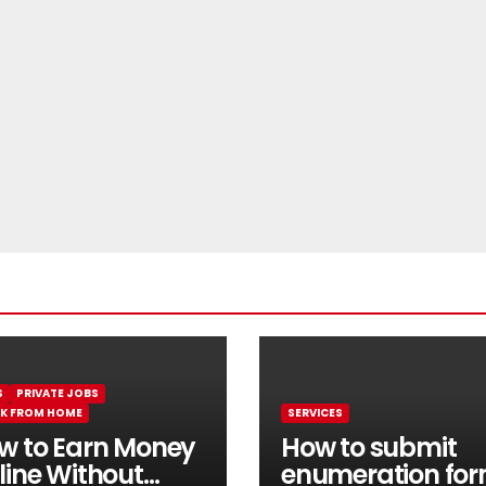
S
PRIVATE JOBS
K FROM HOME
SERVICES
w to Earn Money
How to submit
line Without
enumeration fo