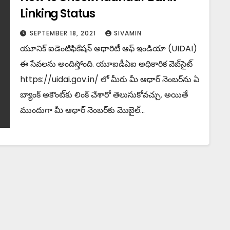
Linking Status
SEPTEMBER 18, 2021
SIVAMIN
యూనిక్ ఐడెంటిఫికేషన్ అథారిటీ ఆఫ్ ఇండియా (UIDAI)
ఈ సేవలను అందిస్తోంది. యూఐడీఏఐ అధికారిక వెబ్‌సైట్
https://uidai.gov.in/ లో మీరు మీ ఆధార్ నెంబర్‌ను ఏ
బ్యాంక్ అకౌంట్‌కు లింక్ చేశారో తెలుసుకోవచ్చు. అయితే
ముందుగా మీ ఆధార్ నెంబర్‌కు మొబైల్…