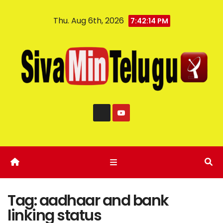
Thu. Aug 6th, 2026
7:42:15 PM
Tag:
aadhaar and bank
linking status