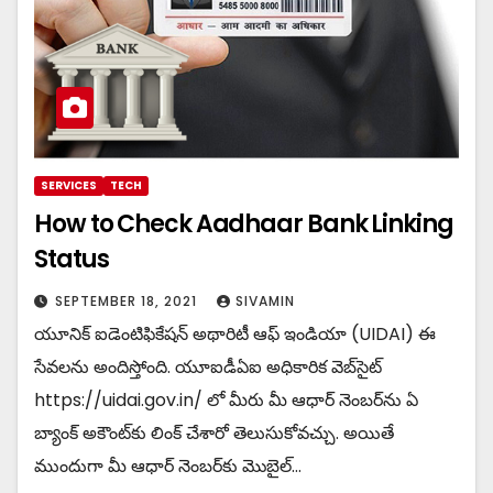
SERVICES
TECH
How to Check Aadhaar Bank Linking
Status
SEPTEMBER 18, 2021
SIVAMIN
యూనిక్ ఐడెంటిఫికేషన్ అథారిటీ ఆఫ్ ఇండియా (UIDAI) ఈ
సేవలను అందిస్తోంది. యూఐడీఏఐ అధికారిక వెబ్‌సైట్
https://uidai.gov.in/ లో మీరు మీ ఆధార్ నెంబర్‌ను ఏ
బ్యాంక్ అకౌంట్‌కు లింక్ చేశారో తెలుసుకోవచ్చు. అయితే
ముందుగా మీ ఆధార్ నెంబర్‌కు మొబైల్…