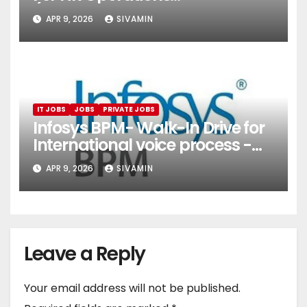
(Onboarding & Employee
APR 9, 2026
SIVAMIN
Services)
IT JOBS
JOBS
PRIVATE JOBS
Infosys BPM- Walk-In Drive for
International voice process -
Pune
APR 9, 2026
SIVAMIN
Leave a Reply
Your email address will not be published.