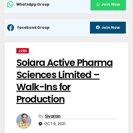
Join Now
WhatsApp Group
Join Now
facebook Group
JOBS
Solara Active Pharma
Sciences Limited –
Walk-Ins for
Production
By
Sivamin
OCT 6, 2021