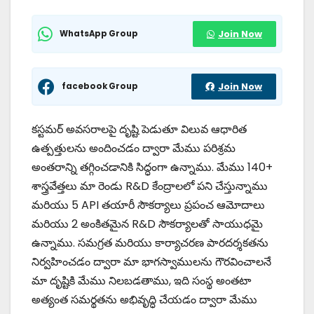
WhatsApp Group
Join Now
facebook Group
Join Now
కస్టమర్ అవసరాలపై దృష్టి పెడుతూ విలువ ఆధారిత
ఉత్పత్తులను అందించడం ద్వారా మేము పరిశ్రమ
అంతరాన్ని తగ్గించడానికి సిద్ధంగా ఉన్నాము. మేము 140+
శాస్త్రవేత్తలు మా రెండు R&D కేంద్రాలలో పని చేస్తున్నాము
మరియు 5 API తయారీ సౌకర్యాలు ప్రపంచ ఆమోదాలు
మరియు 2 అంకితమైన R&D సౌకర్యాలతో సాయుధమై
ఉన్నాము. సమగ్రత మరియు కార్యాచరణ పారదర్శకతను
నిర్వహించడం ద్వారా మా భాగస్వాములను గౌరవించాలనే
మా దృష్టికి మేము నిలబడతాము, ఇది సంస్థ అంతటా
అత్యంత సమర్థతను అభివృద్ధి చేయడం ద్వారా మేము