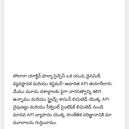
సోలారా యాక్టివ్ ఫార్మా సైన్సెస్ ఒక యువ, డైనమిక్,
వ్యవస్థాపక మరియు కస్టమర్-ఆధారిత API తయారీదారు.
మేము మూడు దశాబ్దాలకు పైగా వారసత్వాన్ని కలిగి
ఉన్నాము మరియు స్ట్రైడ్స్ శాసున్ లిమిటెడ్ యొక్క API
నైపుణ్యం మరియు సీక్వెంట్ సైంటిఫిక్ లిమిటెడ్ నుండి
మానవ API వ్యాపారం యొక్క సాంకేతిక పరిజ్ఞానానికి మా
మూలాలను గుర్తించాము.