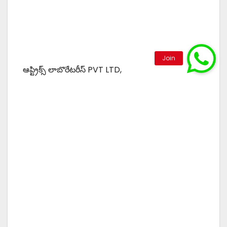
ఆప్ట్రిక్స్ లాబొరేటరీస్ PVT LTD,