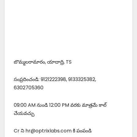
బొమ్మలరామారం, యాదాద్రి, TS
సంప్రదించండి: 9121222398, 9133325382,
6302705360
09:00 AM నుండి 12:00 PM వరకు మాత్రమే కాల్
చేయవచ్చు
Cr ని hr@optrixlabs.com కి పంపండి