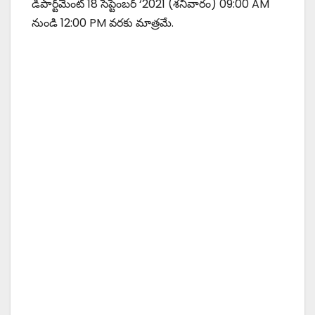
డిపార్ట్‌మెంట్ 18 సెప్టెంబర్ ‘2021 (శనివారం) 09:00 AM
నుండి 12:00 PM వరకు మాత్రమే.