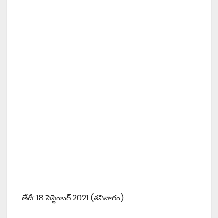
తేదీ: 18 సెప్టెంబర్ 2021 (శనివారం)