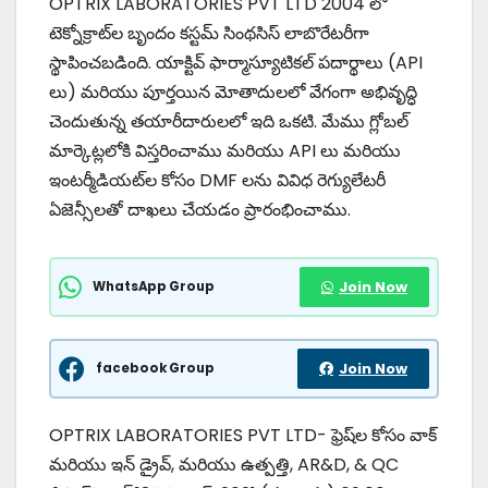
OPTRIX LABORATORIES PVT LTD 2004 లో
టెక్నోక్రాట్‌ల బృందం కస్టమ్ సింథసిస్ లాబొరేటరీగా
స్థాపించబడింది. యాక్టివ్ ఫార్మాస్యూటికల్ పదార్థాలు (API
లు) మరియు పూర్తయిన మోతాదులలో వేగంగా అభివృద్ధి
చెందుతున్న తయారీదారులలో ఇది ఒకటి. మేము గ్లోబల్
మార్కెట్లలోకి విస్తరించాము మరియు API లు మరియు
ఇంటర్మీడియట్‌ల కోసం DMF లను వివిధ రెగ్యులేటరీ
ఏజెన్సీలతో దాఖలు చేయడం ప్రారంభించాము.
WhatsApp Group
Join Now
facebook Group
Join Now
OPTRIX LABORATORIES PVT LTD- ఫ్రెష్‌ల కోసం వాక్
మరియు ఇన్ డ్రైవ్, మరియు ఉత్పత్తి, AR&D, & QC