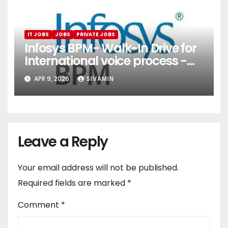
IT JOBS
JOBS
PRIVATE JOBS
Infosys BPM- Walk-In Drive for
International voice process -
Pune
APR 9, 2026
SIVAMIN
Leave a Reply
Your email address will not be published.
Required fields are marked
*
Comment
*