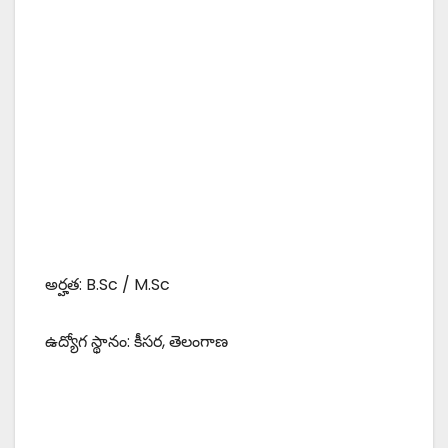
అర్హత: B.Sc / M.Sc
ఉద్యోగ స్థానం: కీసర, తెలంగాణ