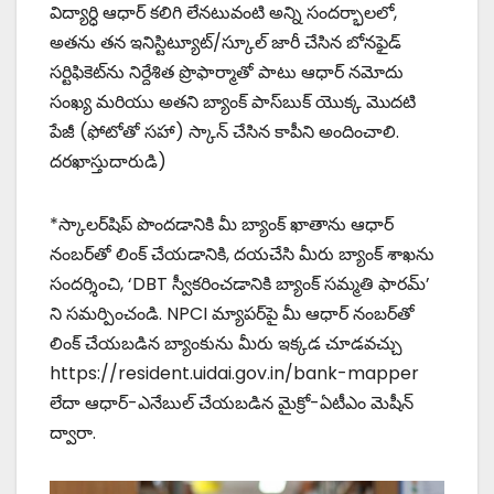
విద్యార్ధి ఆధార్ కలిగి లేనటువంటి అన్ని సందర్భాలలో,
అతను తన ఇనిస్టిట్యూట్/స్కూల్ జారీ చేసిన బోనఫైడ్
సర్టిఫికెట్‌ను నిర్దేశిత ప్రొఫార్మాతో పాటు ఆధార్ నమోదు
సంఖ్య మరియు అతని బ్యాంక్ పాస్‌బుక్ యొక్క మొదటి
పేజీ (ఫోటోతో సహా) స్కాన్ చేసిన కాపీని అందించాలి.
దరఖాస్తుదారుడి)
*స్కాలర్‌షిప్ పొందడానికి మీ బ్యాంక్ ఖాతాను ఆధార్
నంబర్‌తో లింక్ చేయడానికి, దయచేసి మీరు బ్యాంక్ శాఖను
సందర్శించి, ‘DBT స్వీకరించడానికి బ్యాంక్ సమ్మతి ఫారమ్’
ని సమర్పించండి. NPCI మ్యాపర్‌పై మీ ఆధార్ నంబర్‌తో
లింక్ చేయబడిన బ్యాంకును మీరు ఇక్కడ చూడవచ్చు
https://resident.uidai.gov.in/bank-mapper
లేదా ఆధార్-ఎనేబుల్ చేయబడిన మైక్రో-ఏటీఎం మెషీన్
ద్వారా.