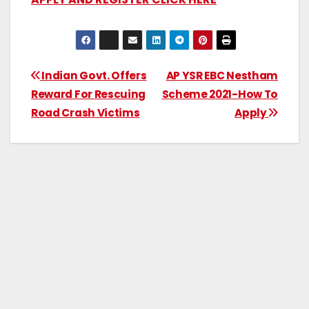
Indian Govt. Offers
AP YSR EBC Nestham
Reward For Rescuing
Scheme 2021-How To
Road Crash Victims
Apply