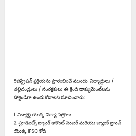
రిజిస్ట్రేషన్ ప్రక్రియను ప్రారంభించే ముందు, విద్యార్థులు /
తల్లిదండ్రులు / సంరక్షకులు ఈ క్రింది డాక్యుమెంట్‌లను
హ్యాండిగా ఉంచుకోవాలని సూచించారు:
1. విద్యార్థి యొక్క విద్యా పత్రాలు
2. స్టూడెంట్స్ బ్యాంక్ అకౌంట్ నంబర్ మరియు బ్యాంక్ బ్రాంచ్
యొక్క IFSC కోడ్