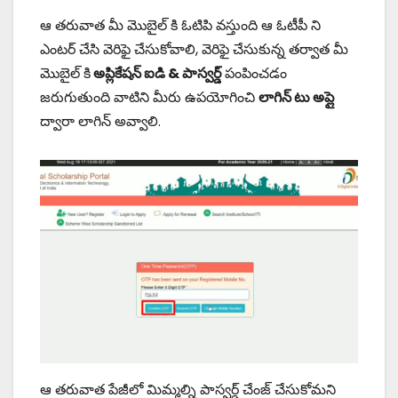
ఆ తరువాత మీ మొబైల్ కి ఓటిపి వస్తుంది ఆ ఓటీపీ ని
ఎంటర్ చేసి వెరిఫై చేసుకోవాలి, వెరిఫై చేసుకున్న తర్వాత మీ
మొబైల్ కి
అప్లికేషన్ ఐడి & పాస్వర్డ్
పంపించడం
జరుగుతుంది వాటిని మీరు ఉపయోగించి
లాగిన్ టు అప్లై
ద్వారా లాగిన్ అవ్వాలి.
ఆ తరువాత పేజీలో మిమ్మల్ని పాస్వర్డ్ చేంజ్ చేసుకోమని