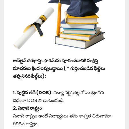
ఆన్‌లైన్ దరఖాస్తు ఫారమ్‌ను పూరించడానికి సంక్షిప్త
సూచనలు క్రింద ఇవ్వబడ్డాయి ( * గుర్తించబడిన ఫీల్డ్‌లు
తప్పనిసరి ఫీల్డ్‌లు):
1. పుట్టిన తేదీ (DOB):
విద్యా సర్టిఫికెట్లలో ముద్రించిన
విధంగా DOB ని అందించండి.
2. నివాస రాష్ట్రం
:
నివాస రాష్ట్రం అంటే విద్యార్థులు తమ శాశ్వత చిరునామా
కలిగిన రాష్ట్రం.