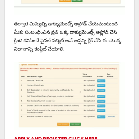
తర్వాత మిమ్మల్ని డాక్యుమెంట్స్ అప్లోడ్ చేయమంటుంది
మీకు సంబంధించిన ప్రతి ఒక్క డాక్యుమెంట్స్ అప్లోడ్ చేసి
క్రింది కనిపించే ఫైనల్ సబ్మిట్ అనే ఆప్షన్ని క్లిక్ చేసి ఈ యొక్క
విధానాన్ని కంప్లీట్ చేయాలి.
APPLY AND REGISTER CLICK HERE