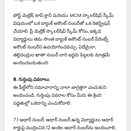
పోస్ట్ మెట్రిక్, టాప్ క్లాస్ మరియు MCM స్కాలర్‌షిప్ స్కీమ్
విషయంలో ఒక బ్యాంక్ అకౌంట్ నంబర్‌తో ఒక రిజిస్ట్రేషన్
చేయాలి. ప్రీ మెట్రిక్ స్కాలర్‌షిప్ స్కీమ్ కోసం, ఇక్కడ
విద్యార్థులు తమ సొంత బ్యాంక్ అకౌంట్ నంబర్ పేరెంట్స్
అకౌంట్ నంబర్‌ని ఉపయోగించవచ్చు. ఏదేమైనా,
తల్లిదండ్రుల ఖాతా నంబర్ వారి ఇద్దరు పిల్లలకు మాత్రమే
అందించబడుతుంది.
8. గుర్తింపు వివరాలు
:
ఈ ఫీల్డ్‌లోని సమాచారాన్ని చాలా జాగ్రత్తగా ఎంచుకుని
అందించండి. గుర్తింపు వివరాల కోసం మీరు ఈ క్రింది
పద్ధతుల్లో ఒకదాన్ని ఎంచుకోవాలి:
7.1 ఆధార్ నంబర్: ఆధార్ నంబర్ ఉన్న విద్యార్థులు ఆధార్
కార్డుపై ముద్రించిన 12 అంకెల ఆధార్ నంబర్‌ను అందించాలి.