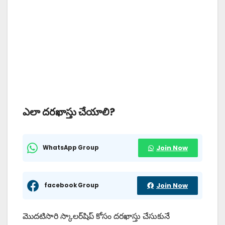
ఎలా దరఖాస్తు చేయాలి?
WhatsApp Group
Join Now
facebook Group
Join Now
మొదటిసారి స్కాలర్‌షిప్ కోసం దరఖాస్తు చేసుకునే