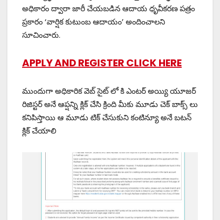
అధికారం ద్వారా జారీ చేయబడిన ఆదాయ ధృవీకరణ పత్రం
ప్రకారం ‘వార్షిక కుటుంబ ఆదాయం’ అందించాలని
సూచించారు.
APPLY AND REGISTER CLICK HERE
ముందుగా అధికారిక వెబ్ సైట్ లో కి ఎంటర్ అయ్యి యూజర్
రిజిస్టర్ అనే ఆప్షన్ని క్లిక్ చేసి క్రింది మీకు మూడు చెక్ బాక్స్ లు
కనిపిస్తాయి ఆ మూడు టిక్ చేసుకుని కంటిన్యూ అనే బటన్
క్లిక్ చేయాలి