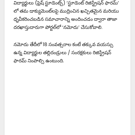
విద్యార్థులు (ఫ్రెష్ స్టూడెంట్స్) ‘స్టూడెంట్ రిజిస్ట్రేషన్ ఫారమ్’
లో తమ డాక్యుమెంట్‌లపై ముద్రించిన ఖచ్చితమైన మరియు
ధృవీకరించబడిన సమాచారాన్ని అందించడం ద్వారా తాజా
దరఖాస్తుదారుగా పోర్టల్‌లో ‘నమోదు’ చేసుకోవాలి.
నమోదు తేదీలో 18 సంవత్సరాల కంటే తక్కువ వయస్సు
ఉన్న విద్యార్థుల తల్లిదండ్రులు / సంరక్షకులు రిజిస్ట్రేషన్
ఫారమ్ నింపాల్సి ఉంటుంది.