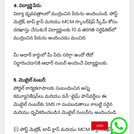
4. విద్యార్థి పేరు:
విద్యా ధృవపత్రాలలో ముద్రించిన పేరును అందించండి. పోస్ట్
మెట్రిక్, టాప్ క్లాస్ మరియు MCM స్కాలర్‌షిప్ స్కీమ్ కోసం
దరఖాస్తు చేసుకునే విద్యార్థులకు 10 వ తరగతి సర్టిఫికెట్‌లో
ముద్రించిన పేరును అందించడం మంచిది.
మీ ఆధార్ కార్డులో మీ పేరు సరిగ్గా ఉందో లేదో
నిర్ధారించడానికి ఆధార్ నంబర్ అందించే విద్యార్థులకు.
5. మొబైల్ నంబర్:
పోర్టల్ కార్యకలాపాలకు సంబంధించిన అన్ని
కమ్యూనికేషన్‌లు మరియు వన్-టైమ్ పాస్‌వర్డ్‌లు ఈ
మొబైల్ నంబర్‌కు SMS గా పంపబడతాయి కాబట్టి సరైన
మరియు ధృవీకరించబడిన మొబైల్ నంబర్‌ను అందించండి.
(i) పోస్ట్ మెట్రిక్, టాప్ క్లాస్ మరియు MCM స్కాలర్‌షిప్