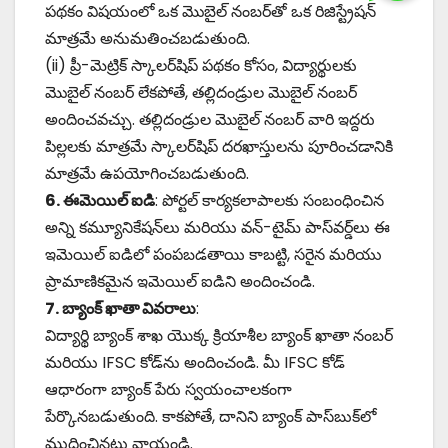
పథకం విషయంలో ఒక మొబైల్ నంబర్‌తో ఒక రిజిస్ట్రేషన్
మాత్రమే అనుమతించబడుతుంది.
(ii) ప్రీ-మెట్రిక్ స్కాలర్‌షిప్ పథకం కోసం, విద్యార్థులకు
మొబైల్ నంబర్ లేకపోతే, తల్లిదండ్రుల మొబైల్ నంబర్
అందించవచ్చు. తల్లిదండ్రుల మొబైల్ నంబర్ వారి ఇద్దరు
పిల్లలకు మాత్రమే స్కాలర్‌షిప్ దరఖాస్తులను పూరించడానికి
మాత్రమే ఉపయోగించబడుతుంది.
6. ఈమెయిల్ ఐడి
: పోర్టల్ కార్యకలాపాలకు సంబంధించిన
అన్ని కమ్యూనికేషన్‌లు మరియు వన్-టైమ్ పాస్‌వర్డ్‌లు ఈ
ఇమెయిల్ ఐడిలో పంపబడతాయి కాబట్టి, సరైన మరియు
ప్రామాణికమైన ఇమెయిల్ ఐడిని అందించండి.
7. బ్యాంక్ ఖాతా వివరాలు
:
విద్యార్థి బ్యాంక్ శాఖ యొక్క క్రియాశీల బ్యాంక్ ఖాతా నంబర్
మరియు IFSC కోడ్‌ను అందించండి. మీ IFSC కోడ్
ఆధారంగా బ్యాంక్ పేరు స్వయంచాలకంగా
పేర్కొనబడుతుంది. కాకపోతే, దానిని బ్యాంక్ పాస్‌బుక్‌లో
ముద్రించినట్లు వ్రాయండి.