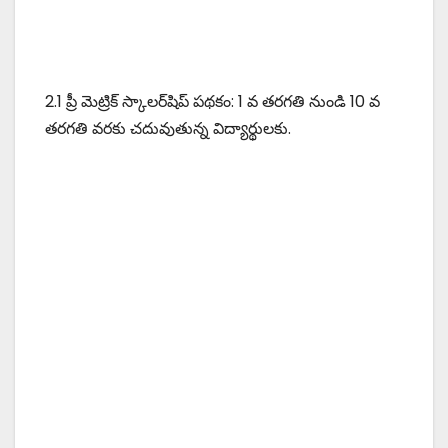
2.1 ప్రీ మెట్రిక్ స్కాలర్‌షిప్ పథకం: 1 వ తరగతి నుండి 10 వ
తరగతి వరకు చదువుతున్న విద్యార్థులకు.