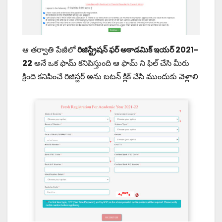
ఆ తర్వాతి పేజీలో
రిజిస్ట్రేషన్ ఫర్ అకాడమిక్ ఇయర్ 2021-
22
అనే ఒక ఫామ్ కనిపిస్తుంది ఆ ఫామ్ ని ఫిల్ చేసి మీరు
క్రింది కనిపించే రిజిస్టర్ అను బటన్ క్లిక్ చేసి ముందుకు వెళ్లాలి