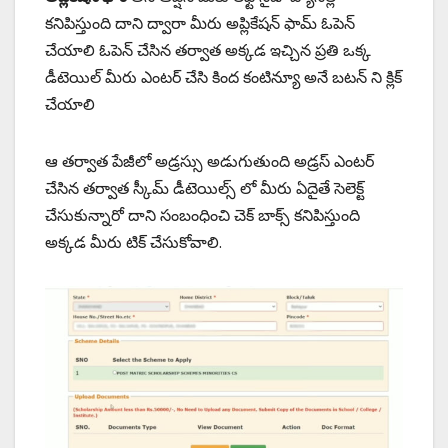
కనిపిస్తుంది దాని ద్వారా మీరు అప్లికేషన్ ఫామ్ ఓపెన్
చేయాలి ఓపెన్ చేసిన తర్వాత అక్కడ ఇచ్చిన ప్రతి ఒక్క
డీటెయిల్ మీరు ఎంటర్ చేసి కింద కంటిన్యూ అనే బటన్ ని క్లిక్
చేయాలి
ఆ తర్వాత పేజీలో అడ్రస్సు అడుగుతుంది అడ్రస్ ఎంటర్
చేసిన తర్వాత స్కీమ్ డీటెయిల్స్ లో మీరు ఏదైతే సెలెక్ట్
చేసుకున్నారో దాని సంబంధించి చెక్ బాక్స్ కనిపిస్తుంది
అక్కడ మీరు టిక్ చేసుకోవాలి.