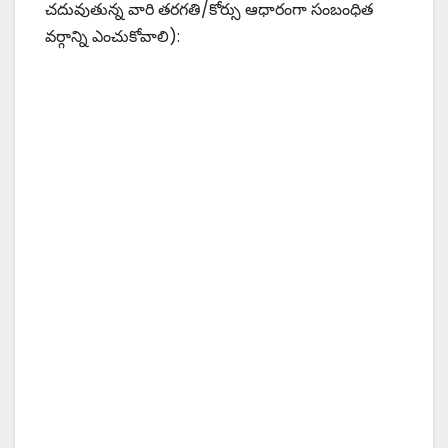
చదువుతున్న వారి తరగతి/కోర్సు ఆధారంగా సంబంధిత
వర్గాన్ని ఎంచుకోవాలి):