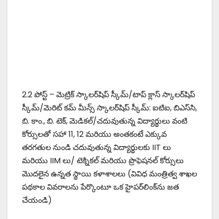
2.2 పోస్ట్ – మెట్రిక్ స్కాలర్‌షిప్ స్కీమ్/టాప్ క్లాస్ స్కాలర్‌షిప్
స్కీమ్/మెరిట్ కమ్ మీన్స్ స్కాలర్‌షిప్ స్కీమ్: ఐటిఐ, బిఎస్‌సి,
బి. కాం., బి. టెక్, మెడికల్/చదువుతున్న విద్యార్థులు వంటి
కోర్సులతో సహా 11, 12 మరియు అంతకంటే ఎక్కువ
తరగతుల నుండి చదువుతున్న విద్యార్థులకు IIT లు
మరియు IIM లు/ టెక్నికల్ మరియు ప్రొఫెషనల్ కోర్సులు
మొదలైన ఉన్నత స్థాయి కళాశాలలు (వివిధ మంత్రిత్వ శాఖల
పథకాల వివరాలను పేర్కొంటూ ఒక హైపర్‌లింక్‌ను జత
చేయండి)