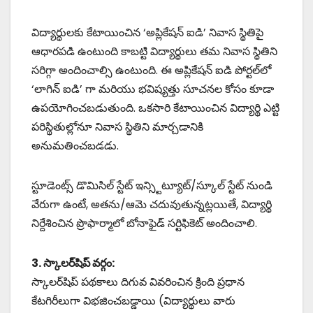
విద్యార్థులకు కేటాయించిన ‘అప్లికేషన్ ఐడి’ నివాస స్థితిపై
ఆధారపడి ఉంటుంది కాబట్టి విద్యార్థులు తమ నివాస స్థితిని
సరిగ్గా అందించాల్సి ఉంటుంది. ఈ అప్లికేషన్ ఐడి పోర్టల్‌లో
‘లాగిన్ ఐడి’ గా మరియు భవిష్యత్తు సూచనల కోసం కూడా
ఉపయోగించబడుతుంది. ఒకసారి కేటాయించిన విద్యార్థి ఎట్టి
పరిస్థితుల్లోనూ నివాస స్థితిని మార్చడానికి
అనుమతించబడడు.
స్టూడెంట్స్ డొమిసిల్ స్టేట్ ఇన్స్టిట్యూట్/స్కూల్ స్టేట్ నుండి
వేరుగా ఉంటే, అతను/ఆమె చదువుతున్నట్లయితే, విద్యార్థి
నిర్దేశించిన ప్రొఫార్మాలో బోనాఫైడ్ సర్టిఫికెట్ అందించాలి.
3. స్కాలర్‌షిప్ వర్గం:
స్కాలర్‌షిప్ పథకాలు దిగువ వివరించిన క్రింది ప్రధాన
కేటగిరీలుగా విభజించబడ్డాయి (విద్యార్థులు వారు