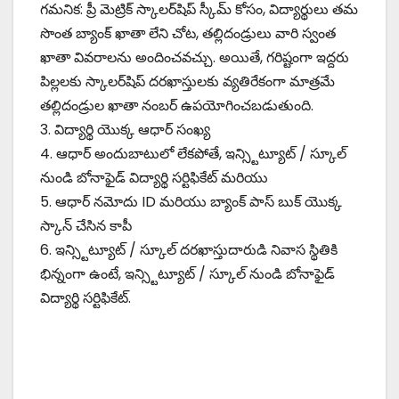
గమనిక: ప్రీ మెట్రిక్ స్కాలర్‌షిప్ స్కీమ్ కోసం, విద్యార్థులు తమ
సొంత బ్యాంక్ ఖాతా లేని చోట, తల్లిదండ్రులు వారి స్వంత
ఖాతా వివరాలను అందించవచ్చు. అయితే, గరిష్టంగా ఇద్దరు
పిల్లలకు స్కాలర్‌షిప్ దరఖాస్తులకు వ్యతిరేకంగా మాత్రమే
తల్లిదండ్రుల ఖాతా నంబర్ ఉపయోగించబడుతుంది.
3. విద్యార్థి యొక్క ఆధార్ సంఖ్య
4. ఆధార్ అందుబాటులో లేకపోతే, ఇన్స్టిట్యూట్ / స్కూల్
నుండి బోనాఫైడ్ విద్యార్థి సర్టిఫికేట్ మరియు
5. ఆధార్ నమోదు ID మరియు బ్యాంక్ పాస్ బుక్ యొక్క
స్కాన్ చేసిన కాపీ
6. ఇన్స్టిట్యూట్ / స్కూల్ దరఖాస్తుదారుడి నివాస స్థితికి
భిన్నంగా ఉంటే, ఇన్స్టిట్యూట్ / స్కూల్ నుండి బోనాఫైడ్
విద్యార్థి సర్టిఫికేట్.