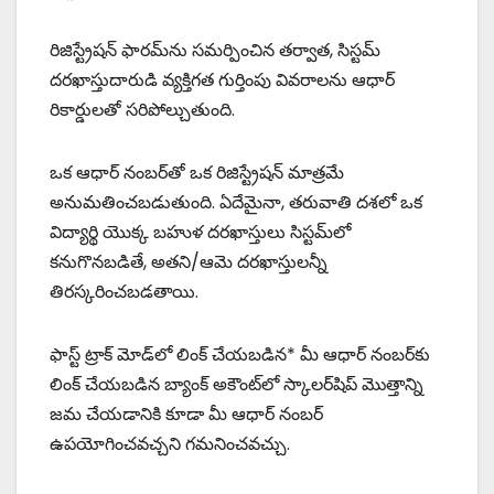
రిజిస్ట్రేషన్ ఫారమ్‌ను సమర్పించిన తర్వాత, సిస్టమ్
దరఖాస్తుదారుడి వ్యక్తిగత గుర్తింపు వివరాలను ఆధార్
రికార్డులతో సరిపోల్చుతుంది.
ఒక ఆధార్ నంబర్‌తో ఒక రిజిస్ట్రేషన్ మాత్రమే
అనుమతించబడుతుంది. ఏదేమైనా, తరువాతి దశలో ఒక
విద్యార్థి యొక్క బహుళ దరఖాస్తులు సిస్టమ్‌లో
కనుగొనబడితే, అతని/ఆమె దరఖాస్తులన్నీ
తిరస్కరించబడతాయి.
ఫాస్ట్ ట్రాక్ మోడ్‌లో లింక్ చేయబడిన* మీ ఆధార్ నంబర్‌కు
లింక్ చేయబడిన బ్యాంక్ అకౌంట్‌లో స్కాలర్‌షిప్ మొత్తాన్ని
జమ చేయడానికి కూడా మీ ఆధార్ నంబర్
ఉపయోగించవచ్చని గమనించవచ్చు.