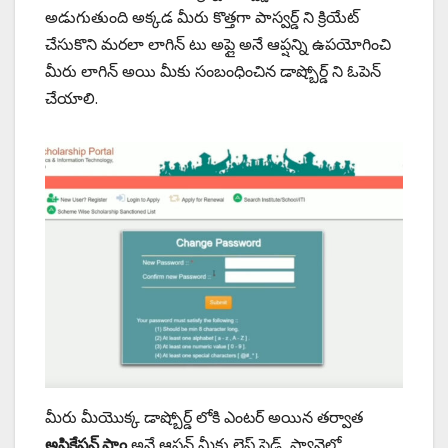
అడుగుతుంది అక్కడ మీరు కొత్తగా పాస్వర్డ్ ని క్రియేట్
చేసుకొని మరలా లాగిన్ టు అప్లై అనే ఆప్షన్ని ఉపయోగించి
మీరు లాగిన్ అయి మీకు సంబంధించిన డాష్బోర్డ్ ని ఓపెన్
చేయాలి.
మీరు మీయొక్క డాష్బోర్డ్ లోకి ఎంటర్ అయిన తర్వాత
అప్లికేషన్ ఫాం
అనే ఆప్షన్ మీకు లెఫ్ట్ సైడ్ ప్యానెల్లో