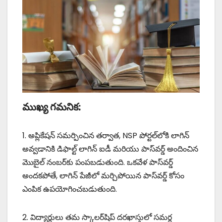
ముఖ్య గమనిక:
1. అప్లికేషన్ సమర్పించిన తర్వాత, NSP పోర్టల్‌లోకి లాగిన్
అవ్వడానికి డిఫాల్ట్ లాగిన్ ఐడీ మరియు పాస్‌వర్డ్ అందించిన
మొబైల్ నంబర్‌కు పంపబడుతుంది. ఒకవేళ పాస్‌వర్డ్
అందకపోతే, లాగిన్ పేజీలో మర్చిపోయిన పాస్‌వర్డ్ కోసం
ఎంపిక ఉపయోగించబడుతుంది.
2. విద్యార్థులు తమ స్కాలర్‌షిప్ దరఖాస్తులో సమర్థ