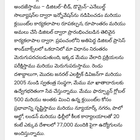
అందజేస్తాము – డిజిటల్-లీడ్, డొమైన్-ఎనేబుల్డ్
సొల్యూషన్‌ల ద్వారా ఇన్నోవేషన్‌ను నడిపించడం మరియు
క్లయింట్‌ల కార్యకలాపాల రూపకల్పన, రూపాంతరం మరియు
అమలు చేసే డిజిటల్ ద్వారా ప్రారంభించబడిన తెలివైన
కార్యకలాపాల ద్వారా. ప్రపంచంలోని అతిపెద్ద డిజిటల్ ప్రాసెస్
శాండ్‌బాక్స్‌లలో ఒకదానిలో మా విధానం నిరంతరం
మెరుగుపరచబడుతుంది, ఇక్కడ మేము వేలాది ప్రక్రియలను
పరీక్షిస్తాము మరియు మెరుగుపరుస్తాము. రెండు
దశాబ్దాలుగా, మొదట జనరల్ ఎలక్ట్రిక్ డివిజన్‌గా మరియు
2005 నుండి స్వతంత్ర సంస్థగా, మేము మా ఖాతాదారులకు
ఉద్వేగభరితంగా సేవ చేస్తున్నాము. మేము ఫార్చ్యూన్ గ్లోబల్
500 మరియు అంతకు మించి ఉన్న క్లయింట్‌ల కోసం
ప్రభావాన్ని సృష్టిస్తాము మరియు న్యూయార్క్ నగరం, పాలో
ఆల్టో, లండన్ మరియు ఢిల్లీలో కీలక కార్యాలయాలతో 20
కంటే ఎక్కువ దేశాలలో 77,000 మందికి పైగా ఉద్యోగులను
అందిస్తున్నాము.