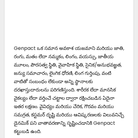
Genpact ఒక సమాన అవకాశ యజమాని మరియు జాతి,
రంగు, మతం లేదా నమ్మకం, లింగం, వయస్సు, జాతీయ
మూలం, పౌరసత్వ స్థితి, వైవాహిక స్థితి, సైనిక/అనుభవజ్ఞత,
జన్యు సమాచారం, లైంగిక ధోరణి, లింగ గుర్తింపు, వంటి
వాటితో సంబంధం లేకుండా అన్ని స్థానాలకు
దరఖాస్తుదారులను పరిగణిస్తుంది. శారీరక లేదా మానసిక
వైకల్యం లేదా వర్తించే చట్టాల ద్వారా రక్షించబడిన ఏదైనా
ఇతర లక్షణం. వైవిధ్యం మరియు చేరిక, గౌరవం మరియు
సమగ్రత, కస్టమర్ దృష్టి మరియు ఆవిష్కరణలకు విలువనిచ్చే
డైనమిక్ పని వాతావరణాన్ని సృష్టించడానికి Genpact
కట్టుబడి ఉంది.