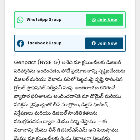
WhatsApp Group
Join Now
facebook Group
Join Now
Genpact (NYSE: G) అనేది మా క్లయింట్‌లకు డిజిటల్
పరివర్తనను అందించడం, పోటీ ప్రయోజనాన్ని సృష్టించేందుకు
డిజిటల్ మరియు డేటాను పనిలో పెట్టడంపై దృష్టి సారించిన
గ్లోబల్ ప్రొఫెషనల్ సర్వీసెస్ సంస్థ. అంతరాయం కలిగించే
వ్యాపార ఫలితాలను అందించడానికి మా డొమైన్ మరియు
పరిశ్రమ నైపుణ్యంతో లీన్ సూత్రాలు, డిజైన్ థింకింగ్,
విశ్లేషణలు మరియు డిజిటల్ సాంకేతికతలను
సమగ్రపరచడం ద్వారా మేము దీన్ని చేస్తాము – ఈ
విధానాన్ని మేము లీన్ డిజిటల్‌ఎస్ఎమ్ అని పిలుస్తాము.
మేము మా క్లయింట్‌లకు రెండు విధాలుగా విలువను