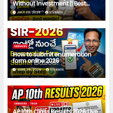
Without Investment || Best
online earning app without
JULY 23, 2026
SIVAMIN
investment 2026
SERVICES
How to submit enumeration
form online 2026
JUNE 29, 2026
SIVAMIN
SERVICES
TECH
AP 10th Class Results 2026 Live