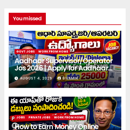
You missed
GOVT JOBS
WORK FROM HOME
Aadhaar Supervisor/Operator
Jos 2026 | Apply for Aadhaar
center
AUGUST 4, 2026
SIVAMIN
JOBS
PRIVATE JOBS
WORK FROM HOME
How to Earn Money Online