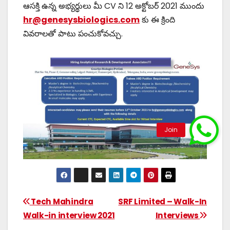
ఆసక్తి ఉన్న అభ్యర్థులు మీ CV ని 12 అక్టోబర్ 2021 ముందు
hr@genesysbiologics.com
కు ఈ క్రింది
వివరాలతో పాటు పంచుకోవచ్చు.
Tech Mahindra
SRF Limited – Walk-In
Walk-in interview 2021
Interviews