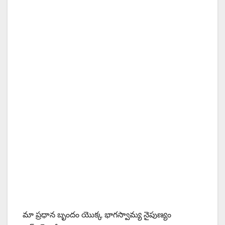
మా ప్రధాన బృందం యొక్క భాగస్వామ్య నైపుణ్యం