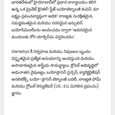
భారతదేశంలో హైదరాబాద్‌లో ప్రధాన కార్యాలయం కలిగి
ఉన్న ఒక ప్రైవేట్ క్లినికల్-స్టేజ్ బయోటెక్నాలజీ కంపెనీ. మా
లక్ష్యం ప్రపంచవ్యాప్తంగా అధిక-నాణ్యత, సురక్షితమైన,
సమర్థవంతమైన మరియు సరసమైన ఇన్సులిన్
బయోసిమిలర్‌లను అందించడం ద్వారా ‘అవసరమైన
మందులకు రోగి యాక్సెస్‌ను విస్తరించడం’.
GeneSys కీ నిర్వహణ మరియు నిపుణుల బృందం
విస్తృతమైన ప్రత్యేక అనుభవాన్ని అందిస్తుంది మరియు
అసాధారణమైన శాస్త్రీయ సామర్థ్యాలు, క్లోనల్ అభివృద్ధిలో
అధునాతన నైపుణ్యం, బయోప్రాసెస్ సైన్సెస్, క్యారెక్టరైజేషన్
అనలిటిక్స్, బయో-ప్రాసెస్ టెక్నాలజీ బదిలీ, నాణ్యత హామీ
మరియు గ్లోబల్ రెగ్యులేటరీ (US , EU, మిగిలిన ప్రపంచం)
జ్ఞానం.