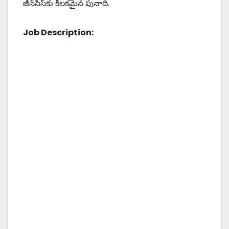
జీన్‌సిస్‌కు కీలకమైన పునాది.
Job Description: