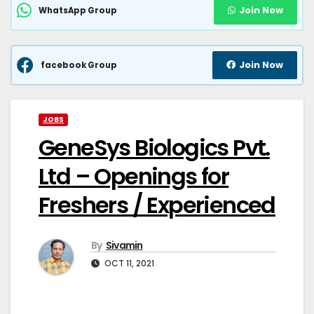
Join Now
WhatsApp Group
Join Now
facebook Group
JOBS
GeneSys Biologics Pvt.
Ltd – Openings for
Freshers / Experienced
By
Sivamin
OCT 11, 2021