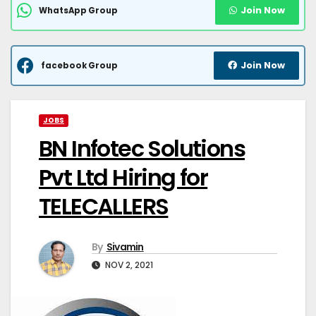
Join Now
WhatsApp Group
Join Now
facebook Group
JOBS
BN Infotec Solutions
Pvt Ltd Hiring for
TELECALLERS
By
Sivamin
NOV 2, 2021