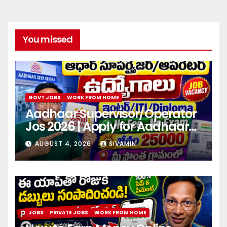
You missed
GOVT JOBS
WORK FROM HOME
Aadhaar Supervisor/Operator
Jos 2026 | Apply for Aadhaar
center
AUGUST 4, 2026
SIVAMIN
JOBS
PRIVATE JOBS
WORK FROM HOME