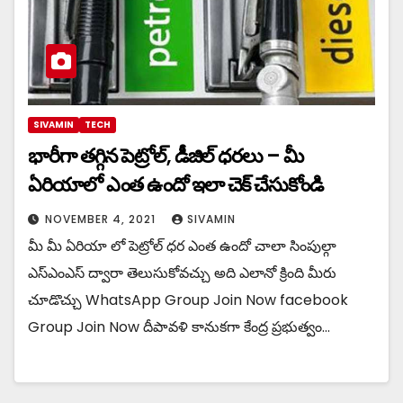
SIVAMIN
TECH
భారీగా తగ్గిన పెట్రోల్, డీజిల్ ధరలు – మీ
ఏరియాలో ఎంత ఉందో ఇలా చెక్ చేసుకోండి
NOVEMBER 4, 2021
SIVAMIN
మీ మీ ఏరియా లో పెట్రోల్ ధర ఎంత ఉందో చాలా సింపుల్గా
ఎస్ఎంఎస్ ద్వారా తెలుసుకోవచ్చు అది ఎలానో క్రింది మీరు
చూడొచ్చు WhatsApp Group Join Now facebook
Group Join Now దీపావళి కానుకగా కేంద్ర ప్రభుత్వం…