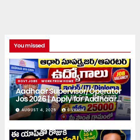
You missed
GOVT JOBS
WORK FROM HOME
Aadhaar Supervisor/Operator
Jos 2026 | Apply for Aadhaar
center
AUGUST 4, 2026
SIVAMIN