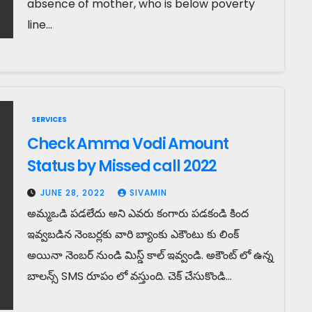
absence of mother, who is below poverty
line…
SERVICES
Check Amma Vodi Amount
Status by Missed call 2022
JUNE 28, 2022
SIVAMIN
అమ్మఒడి పడలేదు అని ఎవరు కంగారు పడకండి కింద
ఇవ్వబడిన నెంబర్లకు వారి బ్యాంకు ఎకౌంటు కు లింక్
అయినా నెంబర్ నుండి మిస్డ్ కాల్ ఇవ్వండి. అకౌంట్ లో ఉన్న
బాలన్స్ SMS రూపం లో వస్తుంది. చెక్ చేసుకొండి…