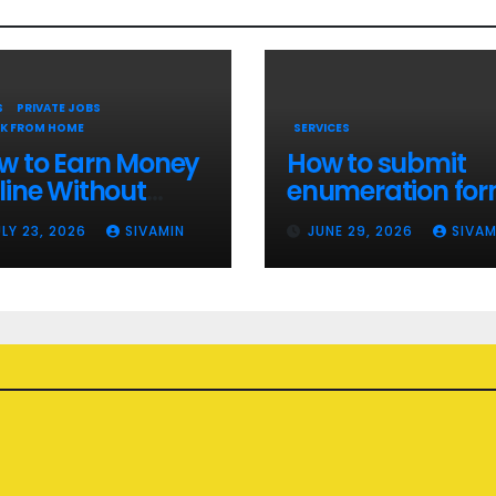
S
PRIVATE JOBS
K FROM HOME
SERVICES
w to Earn Money
How to submit
line Without
enumeration fo
estment || Best
online 2026
ULY 23, 2026
SIVAMIN
JUNE 29, 2026
SIVAM
line earning app
thout investment
26