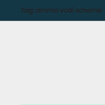
Tag:
amma vodi scheme