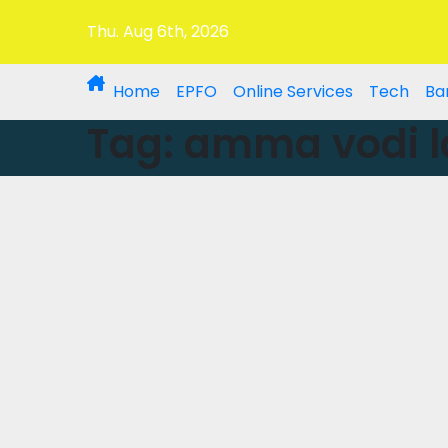
Thu. Aug 6th, 2026
Home
EPFO
Online Services
Tech
Ba
Tag:
amma vodi l