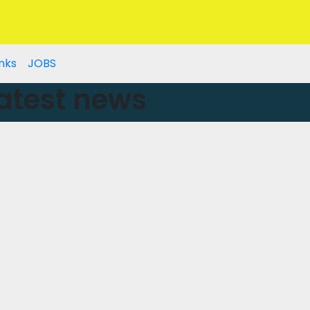
nks
JOBS
atest news