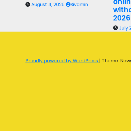
onli
August 4, 2026
Sivamin
with
2026
July 
Proudly powered by WordPress
|
Theme: New