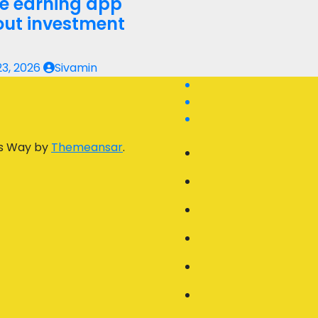
ne earning app
out investment
23, 2026
Sivamin
s Way by
Themeansar
.