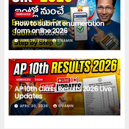
SERVICES
How to submit enumeration
form online 2026
JUNE 29, 2026
SIVAMIN
SERVICES
TECH
AP 10th Class Results 2026 Live
Updates
APRIL 30, 2026
SIVAMIN