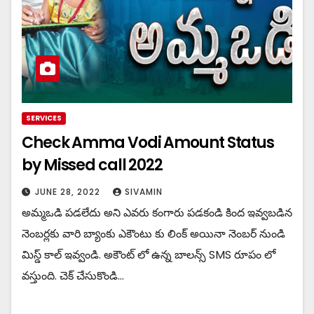
SERVICES
Check Amma Vodi Amount Status
by Missed call 2022
JUNE 28, 2022
SIVAMIN
అమ్మఒడి పడలేదు అని ఎవరు కంగారు పడకండి కింద ఇవ్వబడిన
నెంబర్లకు వారి బ్యాంకు ఎకౌంటు కు లింక్ అయినా నెంబర్ నుండి
మిస్డ్ కాల్ ఇవ్వండి. అకౌంట్ లో ఉన్న బాలన్స్ SMS రూపం లో
వస్తుంది. చెక్ చేసుకొండి…