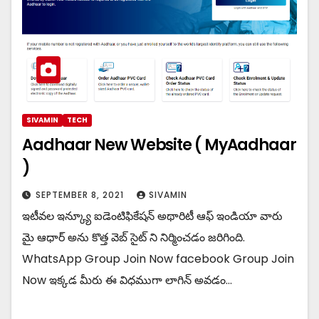
SIVAMIN
TECH
Aadhaar New Website ( MyAadhaar
)
SEPTEMBER 8, 2021
SIVAMIN
ఇటీవల ఇన్క్యూ ఐడెంటిఫికేషన్ అథారిటీ ఆఫ్ ఇండియా వారు
మై ఆధార్ అను కొత్త వెబ్ సైట్ ని నిర్మించడం జరిగింది.
WhatsApp Group Join Now facebook Group Join
Now ఇక్కడ మీరు ఈ విధముగా లాగిన్ అవడం…