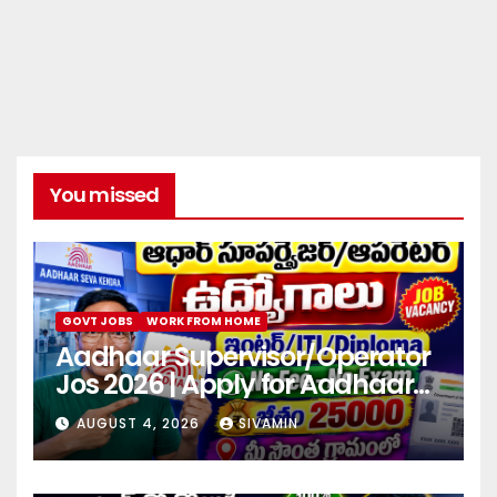
You missed
GOVT JOBS
WORK FROM HOME
Aadhaar Supervisor/Operator
Jos 2026 | Apply for Aadhaar
center
AUGUST 4, 2026
SIVAMIN