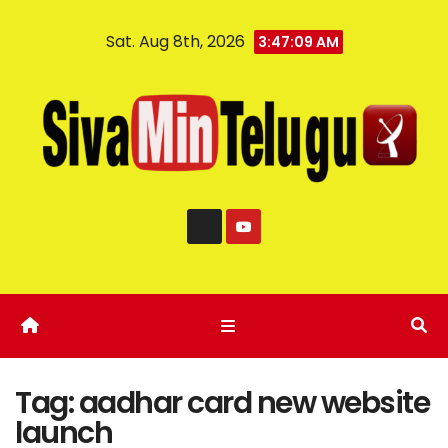
Sat. Aug 8th, 2026
3:47:09 AM
Tag:
aadhar card new website
launch