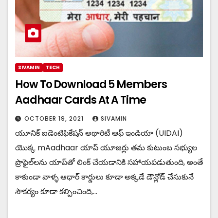
SIVAMIN
TECH
How To Download 5 Members
Aadhaar Cards At A Time
OCTOBER 19, 2021
SIVAMIN
యూనిక్ ఐడెంటిఫికేషన్ అథారిటీ ఆఫ్ ఇండియా (UIDAI)
యొక్క mAadhaar యాప్ యూజర్లు తమ కుటుంబ సభ్యుల
ప్రొఫైల్‌లను యాప్‌తో లింక్ చేయడానికి సహాయపడుతుంది, అంతే
కాకుండా వాళ్ళ ఆధార్ కార్డులు కూడా అక్కడే డౌన్లోడ్ చేసుకునే
సౌకర్యం కూడా కల్పించింది,…