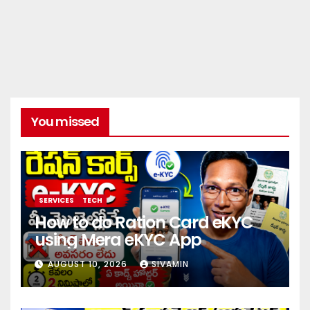
You missed
SERVICES
TECH
How to do Ration Card eKYC
using Mera eKYC App
AUGUST 10, 2026
SIVAMIN